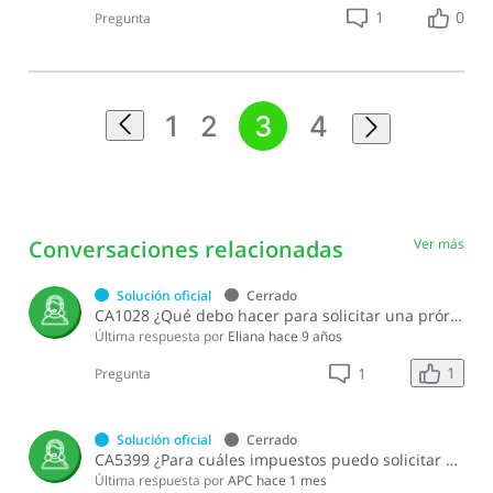
1
0
Pregunta
1
2
3
4
Conversaciones relacionadas
Ver más
Solución oficial
Cerrado
CA1028 ¿Qué debo hacer para solicitar una prórroga en la presentación de la Declaración Jurada del Impuesto Sobre la Renta (IR-2 o IR1)?
Última respuesta por
Eliana
hace 9 años
1
1
Pregunta
Solución oficial
Cerrado
CA5399 ¿Para cuáles impuestos puedo solicitar acogerme a la amnistía fiscal establecida en la Ley 30-26?
Última respuesta por
APC
hace 1 mes