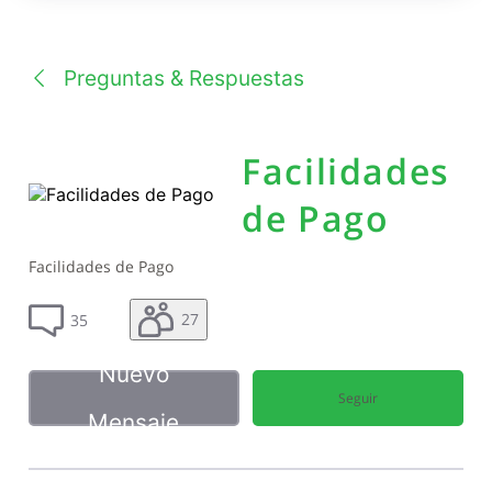
una
conversación
Preguntas & Respuestas
Facilidades
de Pago
Facilidades de Pago
27
35
Nuevo
Seguir
Mensaje