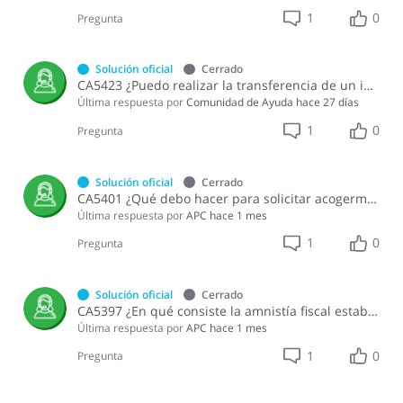
1
0
Pregunta
Solución oficial
Cerrado
CA5423 ¿Puedo realizar la transferencia de un inmueble acogiéndome a la Amnistía prevista en la Ley 30-26?
Última respuesta por
Comunidad de Ayuda
hace 27 días
1
0
Pregunta
Solución oficial
Cerrado
CA5401 ¿Qué debo hacer para solicitar acogerme a la amnistía fiscal establecida en la Ley 30-26?
Última respuesta por
APC
hace 1 mes
1
0
Pregunta
Solución oficial
Cerrado
CA5397 ¿En qué consiste la amnistía fiscal establecida en la Ley 30-26 y cuáles facilidades ofrece?
Última respuesta por
APC
hace 1 mes
1
0
Pregunta