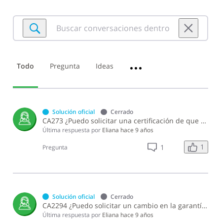
Buscar
conversaciones
dentro
de
Todo
Pregunta
Ideas
•••
Facilidades
de
Pago
Solución oficial
Cerrado
CA273 ¿Puedo solicitar una certificación de que poseo un acuerdo de pago?
Última respuesta por
Eliana
hace 9 años
1
1
Pregunta
Solución oficial
Cerrado
CA2294 ¿Puedo solicitar un cambio en la garantía dada en un acuerdo de pago?
Última respuesta por
Eliana
hace 9 años