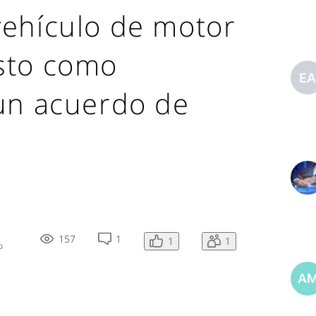
vehículo de motor
sto como
E
 un acuerdo de
157
1
1
1
o
A