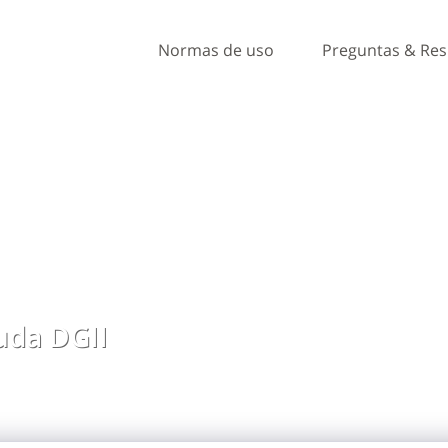
Normas de uso
Preguntas & Re
da DGII
, ideas y comentarios