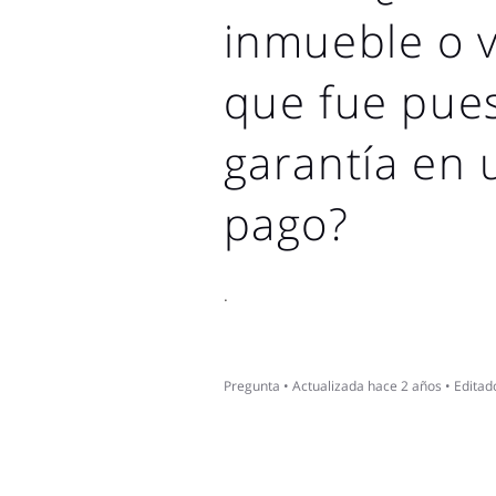
inmueble o 
que fue pue
garantía en
pago?
.
Pregunta
•
Actualizada
hace 2 años
•
Editad