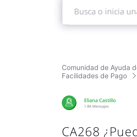
Busca
o
inicia
una
conversación
Comunidad de Ayuda de 
Facilidades de Pago
Eliana Castillo
1.8K
Mensajes
CA268 ¿Pued