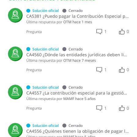
Solución oficial
Cerrado
CA5381 ¿Puedo pagar la Contribución Especial para la Gestión Integral de Residuos Sólidos de manera fraccionada?
Última respuesta por
OTM
hace 1 mes
1
0
Pregunta
Solución oficial
Cerrado
CA4560 ¿Dónde las entidades jurídicas deben liquidar la contribución especial para la gestión integral de residuos?
Última respuesta por
OTM
hace 7 meses
1
0
Pregunta
Solución oficial
Cerrado
CA4557 ¿La contribución especial para la gestión integral de residuos es deducible del Impuesto Sobre la Renta?
Última respuesta por
MAMF
hace 5 años
1
0
Pregunta
Solución oficial
Cerrado
CA4556 ¿Quiénes tienen la obligación de pagar la contribución especial para la gestión integral de residuos sólidos?
Última respuesta por
MAMF
hace 5 años