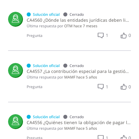
República
Dominicana.
Solución oficial
Cerrado
CA4560 ¿Dónde las entidades jurídicas deben liquidar la contribución especial para la gestión integral de residuos?
Última respuesta por
OTM
hace 7 meses
1
0
Pregunta
Solución oficial
Cerrado
CA4557 ¿La contribución especial para la gestión integral de residuos es deducible del Impuesto Sobre la Renta?
Última respuesta por
MAMF
hace 5 años
1
0
Pregunta
Solución oficial
Cerrado
CA4556 ¿Quiénes tienen la obligación de pagar la contribución especial para la gestión integral de residuos sólidos?
Última respuesta por
MAMF
hace 5 años
1
0
Pregunta