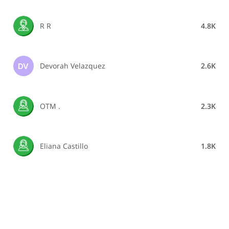
R R
4.8K
Devorah Velazquez
2.6K
DV
OTM .
2.3K
Eliana Castillo
1.8K