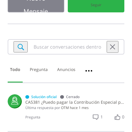
Seguir
Mensaje
Buscar
conversaciones
dentro
de
Todo
Pregunta
Anuncios
•••
Ley
general
de
gestión
integral
Solución oficial
Cerrado
y
CA5381 ¿Puedo pagar la Contribución Especial para la Gestión Integral de Residuos Sólidos de manera fraccionada?
coprocesamiento
Última respuesta por
OTM
hace 1 mes
de
1
0
Pregunta
residuos
de
la