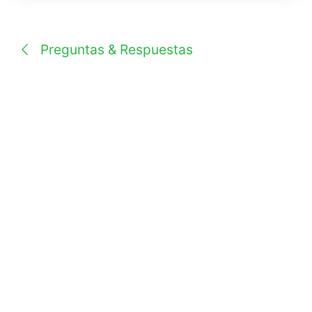
una
conversación
Preguntas & Respuestas