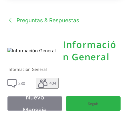
una
conversación
Preguntas & Respuestas
Informació
n General
Información General
404
280
Nuevo
Seguir
Mensaje