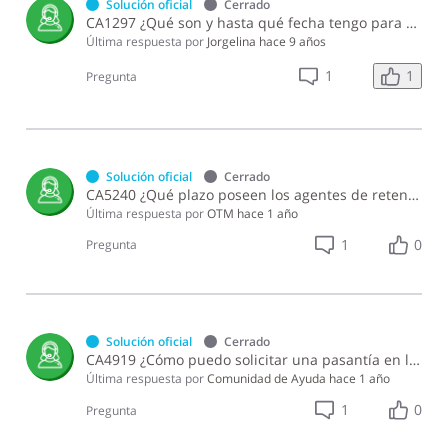
Solución oficial
Cerrado
CA1297 ¿Qué son y hasta qué fecha tengo para presentar y pagar la Declaración del Impuesto a los Juegos Telefónicos?
Última respuesta por
Jorgelina
hace 9 años
1
1
Pregunta
Solución oficial
Cerrado
CA5240 ¿Qué plazo poseen los agentes de retención designados en la Norma General 04-25 para incorporarse en la facturación electrónica?
Última respuesta por
OTM
hace 1 año
1
0
Pregunta
Solución oficial
Cerrado
CA4919 ¿Cómo puedo solicitar una pasantía en la Dirección General de Impuestos Internos?
Última respuesta por
Comunidad de Ayuda
hace 1 año
1
0
Pregunta