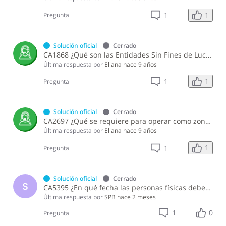
1
1
Pregunta
Solución oficial
Cerrado
CA1868 ¿Qué son las Entidades Sin Fines de Lucro (ASFL) y cómo se clasifican?
Última respuesta por
Eliana
hace 9 años
1
1
Pregunta
Solución oficial
Cerrado
CA2697 ¿Qué se requiere para operar como zona franca comercial?
Última respuesta por
Eliana
hace 9 años
1
1
Pregunta
Solución oficial
Cerrado
S
CA5395 ¿En qué fecha las personas físicas deben pagar el Impuesto de Ganancia de Capital en la enajenación de inmuebles?
Última respuesta por
SPB
hace 2 meses
1
0
Pregunta