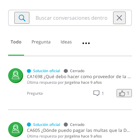
Buscar
conversaciones
dentro
de
Todo
Pregunta
Ideas
•••
Información
General
Solución oficial
Cerrado
CA1698 ¿Qué debo hacer como proveedor de la DGII para realizar una impugnación sobre un proceso de compras?
Última respuesta por
Jorgelina
hace 9 años
1
1
Pregunta
Solución oficial
Cerrado
CA605 ¿Dónde puedo pagar las multas que la DGII me impuso?
Última respuesta por
Jorgelina
hace 9 años