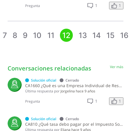
1
1
Pregunta
7
8
9
10
11
12
13
14
15
16
Conversaciones relacionadas
Ver más
Solución oficial
Cerrado
CA1660 ¿Qué es una Empresa Individual de Responsabilidad Limitada (EIRL)?
Última respuesta por
Jorgelina
hace 9 años
1
1
Pregunta
Solución oficial
Cerrado
CA810 ¿Qué tasa debo pagar por el Impuesto Sobre la Ganancia de Capital?
Última respuesta por
Eliana
hace 9 años