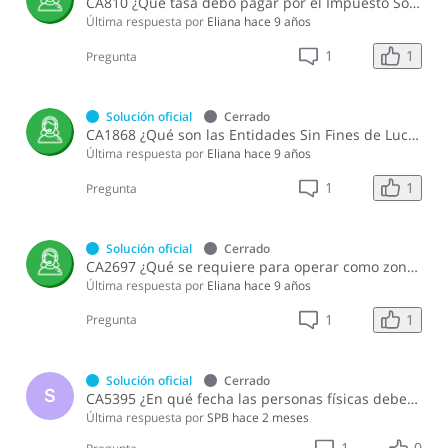
CA810 ¿Qué tasa debo pagar por el Impuesto Sobre la Ganancia de Capital?
Última respuesta por
Eliana
hace 9 años
1
1
Pregunta
Solución oficial
Cerrado
CA1868 ¿Qué son las Entidades Sin Fines de Lucro (ASFL) y cómo se clasifican?
Última respuesta por
Eliana
hace 9 años
1
1
Pregunta
Solución oficial
Cerrado
CA2697 ¿Qué se requiere para operar como zona franca comercial?
Última respuesta por
Eliana
hace 9 años
1
1
Pregunta
Solución oficial
Cerrado
S
CA5395 ¿En qué fecha las personas físicas deben pagar el Impuesto de Ganancia de Capital en la enajenación de inmuebles?
Última respuesta por
SPB
hace 2 meses
1
0