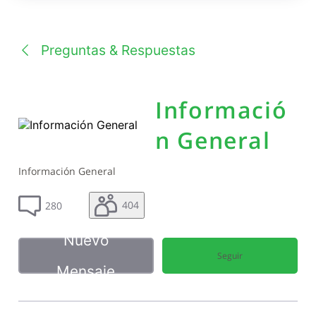
una
conversación
Preguntas & Respuestas
Informació
n General
Información General
404
280
Nuevo
Seguir
Mensaje