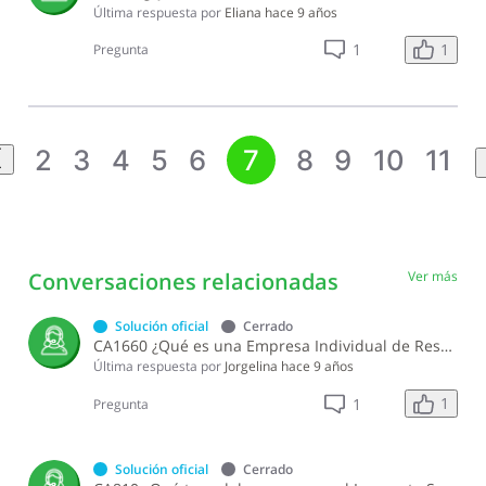
Última respuesta por
Eliana
hace 9 años
1
1
Pregunta
2
3
4
5
6
7
8
9
10
11
Conversaciones relacionadas
Ver más
Solución oficial
Cerrado
CA1660 ¿Qué es una Empresa Individual de Responsabilidad Limitada (EIRL)?
Última respuesta por
Jorgelina
hace 9 años
1
1
Pregunta
Solución oficial
Cerrado