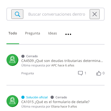
Buscar
conversaciones
dentro
de
Todo
Pregunta
Ideas
•••
Información
General
Cerrado
CA4509 ¿Qué son deudas tributarias determinadas?
Última respuesta por
APC
hace 6 años
1
0
Pregunta
Solución oficial
Cerrado
CA1015 ¿Qué es el formulario de detalle?
Última respuesta por
Eliana
hace 9 años