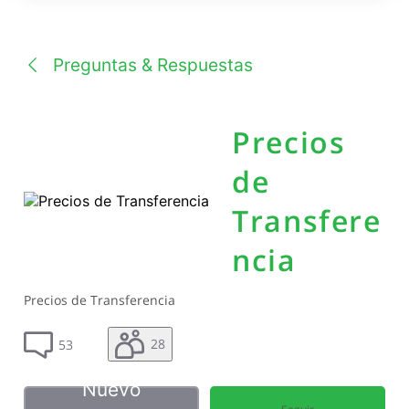
una
conversación
Preguntas & Respuestas
Precios
de
Transfere
ncia
Precios de Transferencia
28
53
Nuevo