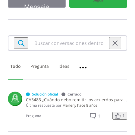
Seguir
Mensaje
Buscar
conversaciones
dentro
de
Todo
Pregunta
Ideas
•••
Precios
de
Transferencia
Solución oficial
Cerrado
CA3483 ¿Cuándo debo remitir los acuerdos para la distribución de gastos corporativos y reparto de costos?
Última respuesta por
Marleny
hace 8 años
1
1
Pregunta