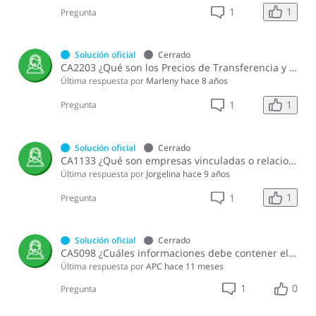
1
1
Pregunta
Solución oficial
Cerrado
CA2203 ¿Qué son los Precios de Transferencia y cómo puedo consultar si estoy sujeto a esta regulación?
Última respuesta por
Marleny
hace 8 años
1
1
Pregunta
Solución oficial
Cerrado
CA1133 ¿Qué son empresas vinculadas o relacionadas?
Última respuesta por
Jorgelina
hace 9 años
1
1
Pregunta
Solución oficial
Cerrado
CA5098 ¿Cuáles informaciones debe contener el Reporte País por País?
Última respuesta por
APC
hace 11 meses
1
0
Pregunta