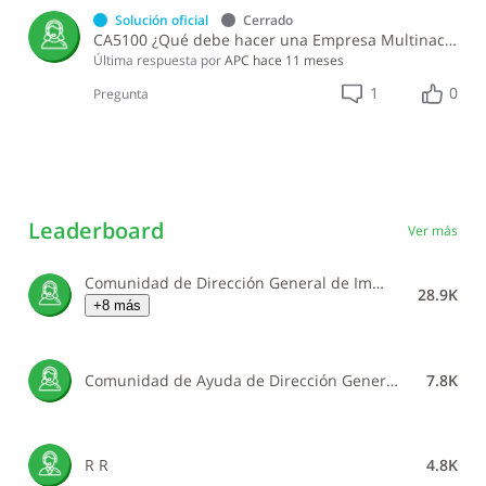
Solución oficial
Cerrado
CA5100 ¿Qué debe hacer una Empresa Multinacional (EMN) para remitir el Reporte País por País?
Última respuesta por
APC
hace 11 meses
1
0
Pregunta
Leaderboard
Ver más
Comunidad de Dirección General de Impuestos Internos
28.9K
+8 más
Comunidad de Ayuda de Dirección General de Impuestos Internos
7.8K
R R
4.8K