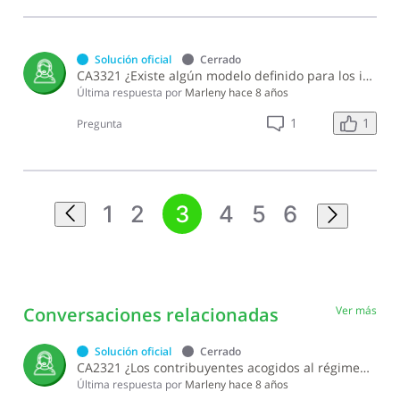
Solución oficial
Cerrado
CA3321 ¿Existe algún modelo definido para los informes de precios de transferencias?
Última respuesta por
Marleny
hace 8 años
1
1
Pregunta
1
2
3
4
5
6
Conversaciones relacionadas
Ver más
Solución oficial
Cerrado
CA2321 ¿Los contribuyentes acogidos al régimen de zonas francas deben cumplir con las declaraciones de los precios de transferencia?
Última respuesta por
Marleny
hace 8 años