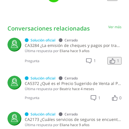
Conversaciones relacionadas
Ver más
Solución oficial
Cerrado
CA3284 ¿La emisión de cheques y pagos por transferencias electrónicas realizadas por los fondos de inversión están gravadas Impuesto Selectivo al Consumo?
Última respuesta por
Eliana
hace 9 años
1
1
Pregunta
Solución oficial
Cerrado
CA5372 ¿Qué es el Precio Sugerido de Venta al Público (PVP) y cómo se reporta?
Última respuesta por
Beatriz
hace 4 meses
1
0
Pregunta
Solución oficial
Cerrado
CA2173 ¿Cuáles servicios de seguros se encuentran exentos del Impuesto Selectivo al Consumo (ISC)?
Última respuesta por
Eliana
hace 9 años