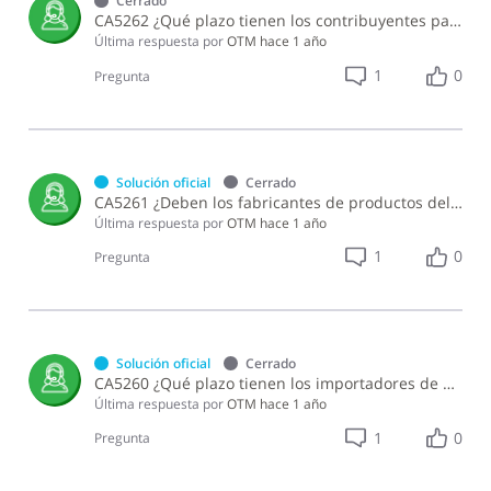
Cerrado
CA5262 ¿Qué plazo tienen los contribuyentes para notificar que seguirán utilizando los mecanismos de seguridad fiscal establecidos en el Norma General 07-21 o acogerse a los controles alternos de la Norma General 02-25?
Última respuesta por
OTM
hace 1 año
1
0
Pregunta
Solución oficial
Cerrado
CA5261 ¿Deben los fabricantes de productos del alcohol y del tabaco adquirir la póliza de cumplimiento tributario establecida en la Norma General 02-25?
Última respuesta por
OTM
hace 1 año
1
0
Pregunta
Solución oficial
Cerrado
CA5260 ¿Qué plazo tienen los importadores de productos terminados de alcohol para implementar facturación electrónica?
Última respuesta por
OTM
hace 1 año
1
0
Pregunta