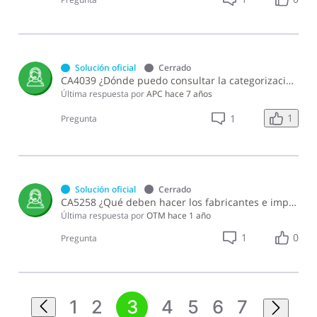
Solución oficial
Cerrado
CA4039 ¿Dónde puedo consultar la categorización de productos del alcohol establecida en la Resolución sobre Especificación Técnica de Categorización de Bebidas Alcohólicas realizada por el INDOCAL?
Última respuesta por
APC
hace 7 años
1
1
Pregunta
Solución oficial
Cerrado
CA5258 ¿Qué deben hacer los fabricantes e importadores de productos del alcohol para notificar el derrame de alcohol?
Última respuesta por
OTM
hace 1 año
1
0
Pregunta
1
2
3
4
5
6
7