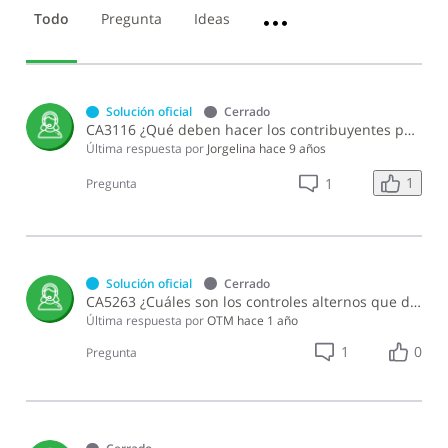
de
Todo
Pregunta
Ideas
•••
Alcoholes,
Tabacos
y
Cigarrillos
Electrónicos
Solución oficial
Cerrado
CA3116 ¿Qué deben hacer los contribuyentes para solicitar aprobación para comprar estampillas de fósforos?
Última respuesta por
Jorgelina
hace 9 años
1
1
Pregunta
Solución oficial
Cerrado
CA5263 ¿Cuáles son los controles alternos que dispone la Norma General 02-25 para los importadores de productos terminados del alcohol?
Última respuesta por
OTM
hace 1 año
1
0
Pregunta