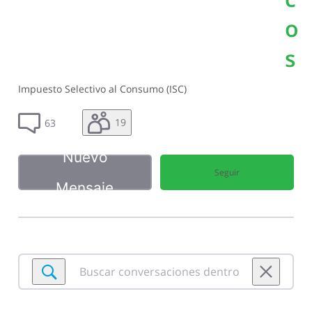
o
s
Impuesto Selectivo al Consumo (ISC)
19
63
Nuevo
Seguir
Mensaje
Buscar
conversaciones
dentro