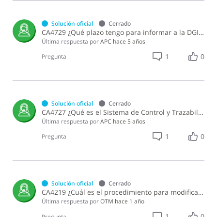
Solución oficial
Cerrado
CA4729 ¿Qué plazo tengo para informar a la DGII las transacciones que fueron realizadas de manera incorrecta o fraudulentas en el SIGAM después de solicitar la inactivación del acceso de un usuario?
Última respuesta por
APC
hace 5 años
1
0
Pregunta
Solución oficial
Cerrado
CA4727 ¿Qué es el Sistema de Control y Trazabilidad Fiscal (TRÁFICO) y cómo solicito ser incluido?
Última respuesta por
APC
hace 5 años
1
0
Pregunta
Solución oficial
Cerrado
CA4219 ¿Cuál es el procedimiento para modificar el precio de venta sugerido al público (PVP) para el alcohol?
Última respuesta por
OTM
hace 1 año
1
0
Pregunta