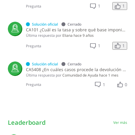
1
1
Pregunta
Solución oficial
Cerrado
CA101 ¿Cuál es la tasa y sobre qué base imponible se aplica el Impuesto Selectivo al Consumo (ISC)?
Última respuesta por
Eliana
hace 9 años
1
1
Pregunta
Solución oficial
Cerrado
CA5408 ¿En cuáles casos procede la devolución del Impuesto Selectivo al Consumo (ISC) pagado al comprar alcohol etílico?
Última respuesta por
Comunidad de Ayuda
hace 1 mes
1
0
Pregunta
Leaderboard
Ver más