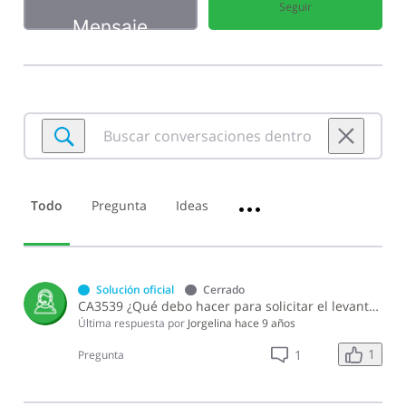
Seguir
Mensaje
Buscar
conversaciones
dentro
de
Todo
Pregunta
Ideas
•••
Vehículos
de
Motor
-
Información
Solución oficial
Cerrado
General
CA3539 ¿Qué debo hacer para solicitar el levantamiento de oposición de un vehículo de motor por un proceso legal?
Última respuesta por
Jorgelina
hace 9 años
1
1
Pregunta