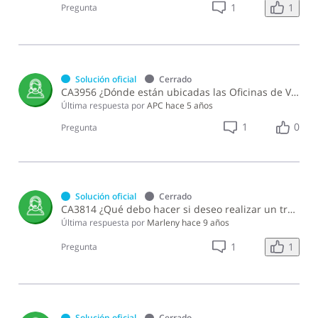
1
1
Pregunta
Solución oficial
Cerrado
CA3956 ¿Dónde están ubicadas las Oficinas de Vehículos de Motor?
Última respuesta por
APC
hace 5 años
1
0
Pregunta
Solución oficial
Cerrado
CA3814 ¿Qué debo hacer si deseo realizar un trámite (traspaso, levantamiento de oposición, otros) que requiere presentar la matrícula original y la misma se encuentra plastificada?
Última respuesta por
Marleny
hace 9 años
1
1
Pregunta
Solución oficial
Cerrado