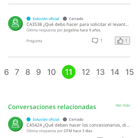
Solución oficial
Cerrado
CA3538 ¿Qué debo hacer para solicitar el levantamiento de oposición de un vehículo de motor que fue robado?
Última respuesta por
Jorgelina
hace 9 años
1
1
Pregunta
6
7
8
9
10
11
12
13
14
15
Conversaciones relacionadas
Ver más
Solución oficial
Cerrado
CA5424 ¿Qué deben hacer los concesionarios, distribuidores y vendedores de vehículos de motor para solicitar un cambio de tipo de licencia?
Última respuesta por
OTM
hace 3 días