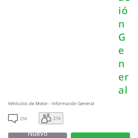
ió
n
G
e
n
er
al
Vehículos de Motor - Información General
216
256
Nuevo