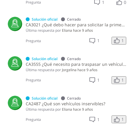
1
0
Pregunta
Solución oficial
Cerrado
CA3021 ¿Qué debo hacer para solicitar la primera placa de un vehículo exonerado por la Ley 28-01 sobre Zona Franca Especial de Desarrollo Fronterizo?
Última respuesta por
Eliana
hace 9 años
1
1
Pregunta
Solución oficial
Cerrado
CA3555 ¿Qué necesito para traspasar un vehículo de motor cuando la compañía que vendió está inactiva en la DGII?
Última respuesta por
Jorgelina
hace 9 años
1
1
Pregunta
Solución oficial
Cerrado
CA2487 ¿Qué son vehículos inservibles?
Última respuesta por
Eliana
hace 9 años
1
1
Pregunta