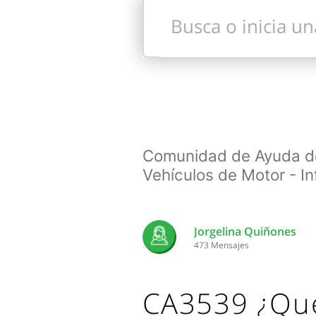
Busca
o
inicia
una
conversación
Comunidad de Ayuda de 
Vehículos de Motor - Inf
Jorgelina Quiñones
473
Mensajes
CA3539 ¿Qu