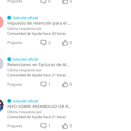
0
0
Pregunta
Solución oficial
S
Impuesto de retención para el pago por licencia de software y soporte de software ?
Última respuesta por
Comunidad de Ayuda
hace 20 horas
2
0
Pregunta
Solución oficial
A
Retenciones en Facturas de Almuerzo
Última respuesta por
Comunidad de Ayuda
hace 21 horas
1
0
Pregunta
Solución oficial
INFO SOBRE REEMBOLSO ISR RETENCIONES ASALARIADOS
Última respuesta por
Comunidad de Ayuda
hace 21 horas
1
0
Pregunta