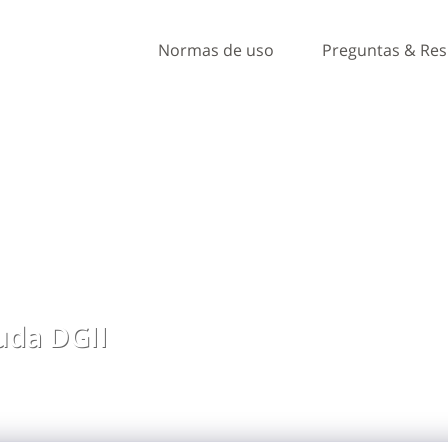
Normas de uso
Preguntas & Re
da DGII
, ideas y comentarios