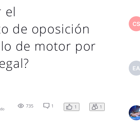
 el
to de oposición
C
lo de motor por
egal?
E
735
1
1
1
ado