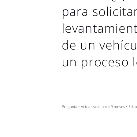
para solicitar
levantamien
de un vehícu
un proceso l
.
Pregunta
•
Actualizada
hace 9 meses
•
Edit