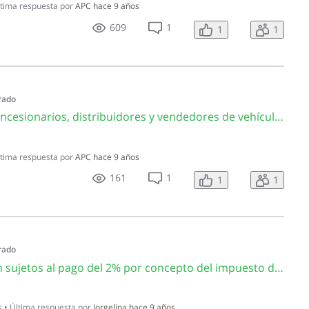
tima respuesta por
APC
hace 9 años
609
1
1
1
rado
CA3295 ¿Pueden los concesionarios, distribuidores y vendedores de vehículos depreciar los vehículos que forman parte de su inventario para fines de deducción del ISR?
tima respuesta por
APC
hace 9 años
161
1
1
1
rado
CA3291 ¿Se encuentran sujetos al pago del 2% por concepto del impuesto de transferencia, los vehículos transferidos a un tercer adquiriente por parte concesionarios, distribuidores y vendedores de vehículos cuando estos vehículos le hayan sido descargados?
s
•
Última respuesta por
Jorgelina
hace 9 años