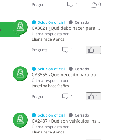
1
0
Pregunta
Solución oficial
Cerrado
CA3021 ¿Qué debo hacer para solicitar la primera placa de un vehículo exonerado por la Ley 28-01 sobre Zona Franca Especial de Desarrollo Fronterizo?
r
Última respuesta por
Eliana
hace 9 años
1
1
Pregunta
Solución oficial
Cerrado
CA3555 ¿Qué necesito para traspasar un vehículo de motor cuando la compañía que vendió está inactiva en la DGII?
Última respuesta por
Jorgelina
hace 9 años
1
1
Pregunta
Solución oficial
Cerrado
CA2487 ¿Qué son vehículos inservibles?
Última respuesta por
Eliana
hace 9 años