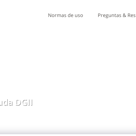
Normas de uso
Preguntas & Re
da DGII
, ideas y comentarios