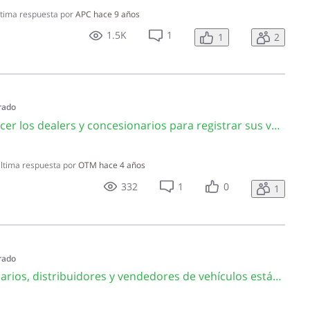
tima respuesta por
APC
hace 9 años
1.5K
1
1
2
rado
CA4838 ¿Qué deben hacer los dealers y concesionarios para registrar sus vehículos en la Oficina Virtual?
ltima respuesta por
OTM
hace 4 años
332
1
0
1
rado
CA3296 ¿Los concesionarios, distribuidores y vendedores de vehículos están sujetos al pago del Impuesto sobre Activos?