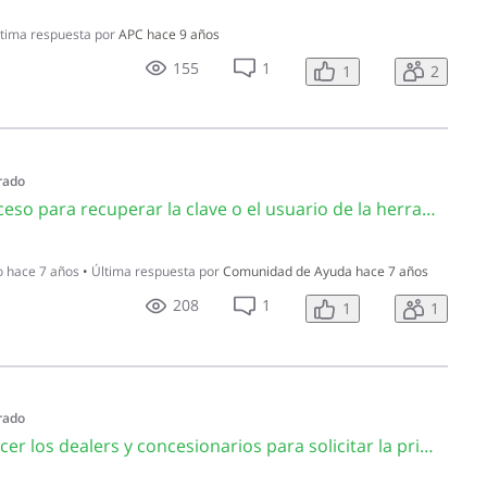
tima respuesta por
APC
hace 9 años
155
1
1
2
rado
CA4244 ¿Cuál es el proceso para recuperar la clave o el usuario de la herramienta de Pre-Autorización para el levantamiento de oposiciones?
o
hace 7 años
•
Última respuesta por
Comunidad de Ayuda
hace 7 años
208
1
1
1
rado
CA1163 ¿Qué deben hacer los dealers y concesionarios para solicitar la primera placa a los vehículos/motocicletas que han importado?