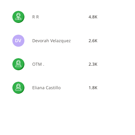
R R
4.8K
Devorah Velazquez
2.6K
DV
OTM .
2.3K
Eliana Castillo
1.8K