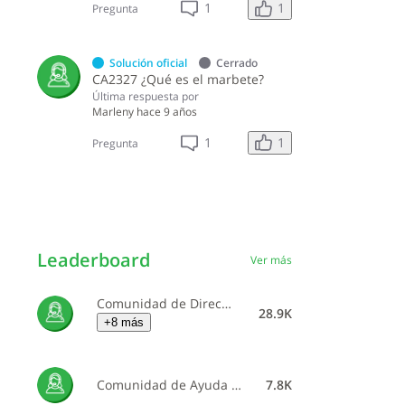
1
1
Pregunta
Solución oficial
Cerrado
CA2327 ¿Qué es el marbete?
Última respuesta por
Marleny
hace 9 años
1
1
Pregunta
Leaderboard
Ver más
Comunidad de Dirección General de Impuestos Internos
28.9K
+8 más
Comunidad de Ayuda de Dirección General de Impuestos Internos
7.8K