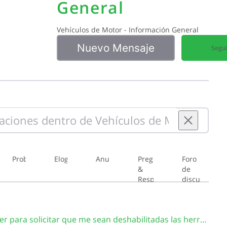
General
Vehículos de Motor - Información General
Nuevo Mensaje
216
256
Segui
Problemas
Elogios
Anuncios
Preguntas
Foro
&
de
Respuestas
discusion
de
borrador
de
CA4485 ¿Qué debo hacer para solicitar que me sean deshabilitadas las herramientas de endoso, asignación de placas provisionales y emisión de primera placa?
normas