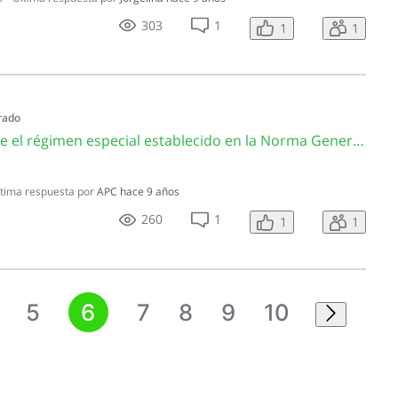
303
1
1
1
rado
CA3297¿En qué consiste el régimen especial establecido en la Norma General 03-25 para los concesionarios, distribuidores y vendedores de vehículos?
tima respuesta por
APC
hace 9 años
260
1
1
1
5
6
7
8
9
10