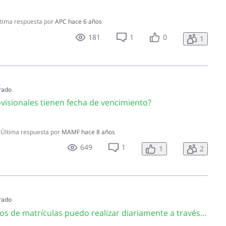
tima respuesta por
APC
hace 6 años
181
1
0
1
rado
visionales tienen fecha de vencimiento?
•
Última respuesta por
MAMF
hace 8 años
649
1
1
2
rado
CA626 ¿Cuántos endosos de matrículas puedo realizar diariamente a través de la Oficina Virtual?