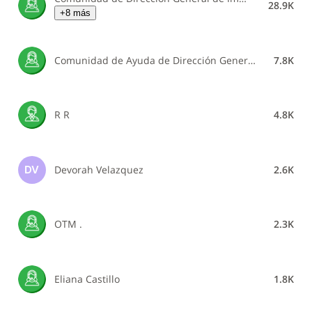
28.9K
+8 más
Comunidad de Ayuda de Dirección General de Impuestos Internos
7.8K
R R
4.8K
Devorah Velazquez
2.6K
DV
OTM .
2.3K
Eliana Castillo
1.8K