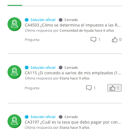
y
Retribuciones
Complementarias
Solución oficial
Cerrado
CA4503 ¿Cómo se determina el impuesto a las Retribuciones Complementarias?
Última respuesta por
Comunidad de Ayuda
hace 6 años
1
0
Pregunta
Solución oficial
Cerrado
CA115 ¿Si concedo a varios de mis empleados (10 o más) el mismo beneficio en especie puedo considerar el gasto como una retribución complementaria independientemente de la cantidad de empleados que lo reciban?
Última respuesta por
Eliana
hace 9 años
1
1
Pregunta
Solución oficial
Cerrado
CA3197 ¿Cuál es la tasa que debo pagar por concepto del Impuesto Sustitutivo Sobre Retribuciones Complementarias?
Última respuesta por
Eliana
hace 9 años