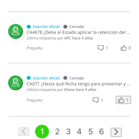
Solución oficial
Cerrado
CA4678 ¿Debe el Estado aplicar la retención del 5% del Impuesto Sobre la Renta en los pagos efectuados a otras entidades estatales?
Última respuesta por
APC
hace 5 años
1
0
Pregunta
Solución oficial
Cerrado
CA071 ¿Hasta qué fecha tengo para presentar y pagar las retenciones a la DGII correspondiente a la Norma General 07-2011?
Última respuesta por
Eliana
hace 9 años
1
1
Pregunta
1
2
3
4
5
6