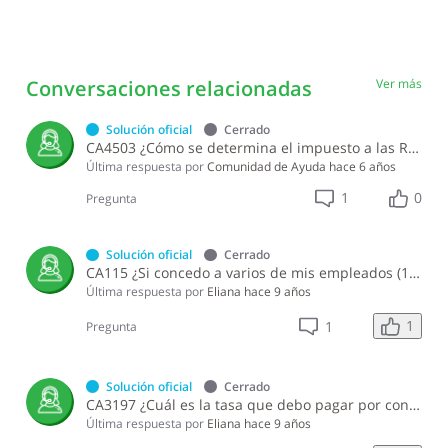
Conversaciones relacionadas
Ver más
Solución oficial
Cerrado
CA4503 ¿Cómo se determina el impuesto a las Retribuciones Complementarias?
Última respuesta por
Comunidad de Ayuda
hace 6 años
1
0
Pregunta
Solución oficial
Cerrado
CA115 ¿Si concedo a varios de mis empleados (10 o más) el mismo beneficio en especie puedo considerar el gasto como una retribución complementaria independientemente de la cantidad de empleados que lo reciban?
Última respuesta por
Eliana
hace 9 años
1
1
Pregunta
Solución oficial
Cerrado
CA3197 ¿Cuál es la tasa que debo pagar por concepto del Impuesto Sustitutivo Sobre Retribuciones Complementarias?
Última respuesta por
Eliana
hace 9 años