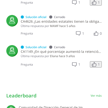
1
1
Pregunta
Solución oficial
Cerrado
CA4626 ¿Las entidades estatales tienen la obligación de presentar y pagar el Impuesto Sustitutivo sobre Retribuciones Complementarias?
Última respuesta por
MAMF
hace 5 años
1
0
Pregunta
Solución oficial
Cerrado
CA1149 ¿En qué porcentaje aumentó la retención aplicable a los premios o ganancias obtenidas en máquinas tragamonedas en el 2012?
Última respuesta por
Eliana
hace 9 años
1
1
Pregunta
Leaderboard
Ver más
Comunidad de Dirección General de Impuestos Internos