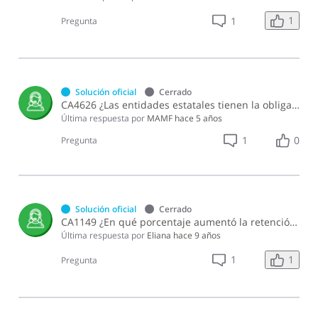
1
1
Pregunta
Solución oficial
Cerrado
CA4626 ¿Las entidades estatales tienen la obligación de presentar y pagar el Impuesto Sustitutivo sobre Retribuciones Complementarias?
Última respuesta por
MAMF
hace 5 años
1
0
Pregunta
Solución oficial
Cerrado
CA1149 ¿En qué porcentaje aumentó la retención aplicable a los premios o ganancias obtenidas en máquinas tragamonedas en el 2012?
Última respuesta por
Eliana
hace 9 años
1
1
Pregunta