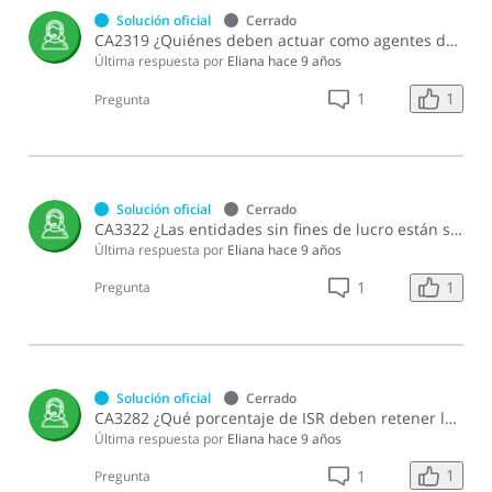
Solución oficial
Cerrado
CA2319 ¿Quiénes deben actuar como agentes de retención del impuesto a la emisión de cheques y pagos por transferencias electrónicas?
Última respuesta por
Eliana
hace 9 años
1
1
Pregunta
Solución oficial
Cerrado
CA3322 ¿Las entidades sin fines de lucro están sujetas a la retención del ITBIS cuando prestan servicios gravados a otras sociedades?
Última respuesta por
Eliana
hace 9 años
1
1
Pregunta
Solución oficial
Cerrado
CA3282 ¿Qué porcentaje de ISR deben retener las administradoras de fondos de inversión sobre los montos pagados o acreditados a los beneficiarios de los fondos?
Última respuesta por
Eliana
hace 9 años
1
1
Pregunta