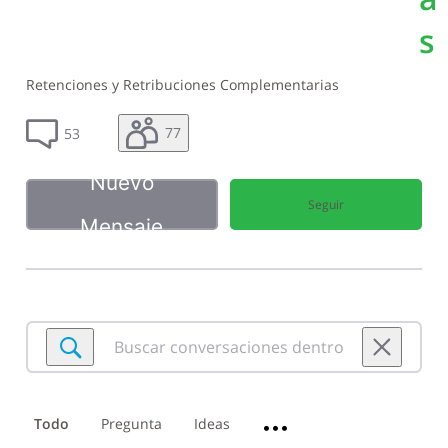
s
Retenciones y Retribuciones Complementarias
77
53
Nuevo
Seguir
Mensaje
Buscar
conversaciones
dentro
de
Todo
Pregunta
Ideas
•••
Retenciones