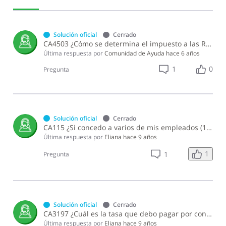
y
Retribuciones
Complementarias
Solución oficial
Cerrado
CA4503 ¿Cómo se determina el impuesto a las Retribuciones Complementarias?
Última respuesta por
Comunidad de Ayuda
hace 6 años
1
0
Pregunta
Solución oficial
Cerrado
CA115 ¿Si concedo a varios de mis empleados (10 o más) el mismo beneficio en especie puedo considerar el gasto como una retribución complementaria independientemente de la cantidad de empleados que lo reciban?
Última respuesta por
Eliana
hace 9 años
1
1
Pregunta
Solución oficial
Cerrado
CA3197 ¿Cuál es la tasa que debo pagar por concepto del Impuesto Sustitutivo Sobre Retribuciones Complementarias?
Última respuesta por
Eliana
hace 9 años