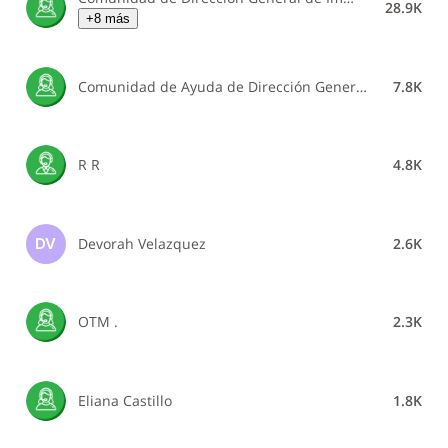
28.9K
+8 más
Comunidad de Ayuda de Dirección General de Impuestos Internos
7.8K
R R
4.8K
Devorah Velazquez
2.6K
DV
OTM .
2.3K
Eliana Castillo
1.8K