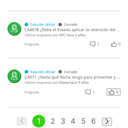
Solución oficial
Cerrado
CA4678 ¿Debe el Estado aplicar la retención del 5% del Impuesto Sobre la Renta en los pagos efectuados a otras entidades estatales?
Última respuesta por
APC
hace 5 años
1
0
Pregunta
Solución oficial
Cerrado
CA071 ¿Hasta qué fecha tengo para presentar y pagar las retenciones a la DGII correspondiente a la Norma General 07-2011?
Última respuesta por
Eliana
hace 9 años
1
1
Pregunta
1
2
3
4
5
6