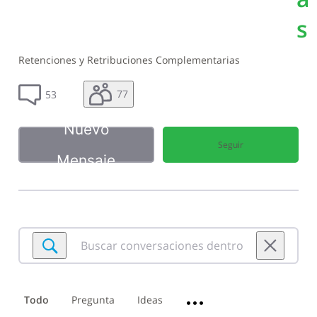
s
Retenciones y Retribuciones Complementarias
77
53
Nuevo
Seguir
Mensaje
Buscar
conversaciones
dentro
de
Todo
Pregunta
Ideas
•••
Retenciones