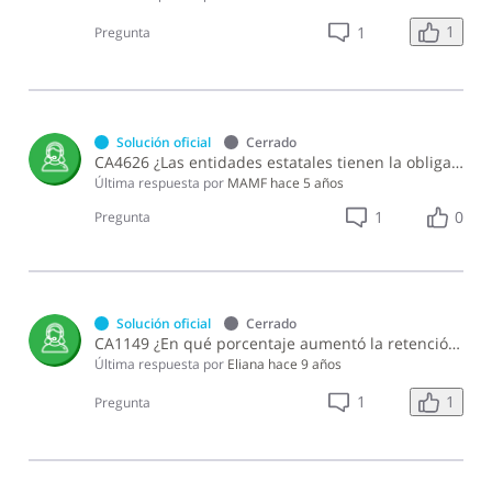
1
1
Pregunta
Solución oficial
Cerrado
CA4626 ¿Las entidades estatales tienen la obligación de presentar y pagar el Impuesto Sustitutivo sobre Retribuciones Complementarias?
Última respuesta por
MAMF
hace 5 años
1
0
Pregunta
Solución oficial
Cerrado
CA1149 ¿En qué porcentaje aumentó la retención aplicable a los premios o ganancias obtenidas en máquinas tragamonedas en el 2012?
Última respuesta por
Eliana
hace 9 años
1
1
Pregunta