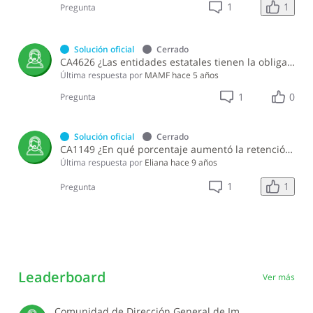
1
1
Pregunta
Solución oficial
Cerrado
CA4626 ¿Las entidades estatales tienen la obligación de presentar y pagar el Impuesto Sustitutivo sobre Retribuciones Complementarias?
Última respuesta por
MAMF
hace 5 años
1
0
Pregunta
Solución oficial
Cerrado
CA1149 ¿En qué porcentaje aumentó la retención aplicable a los premios o ganancias obtenidas en máquinas tragamonedas en el 2012?
Última respuesta por
Eliana
hace 9 años
1
1
Pregunta
Leaderboard
Ver más
Comunidad de Dirección General de Impuestos Internos