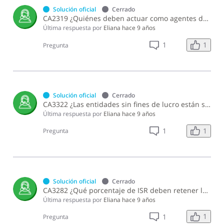
Solución oficial
Cerrado
CA2319 ¿Quiénes deben actuar como agentes de retención del impuesto a la emisión de cheques y pagos por transferencias electrónicas?
Última respuesta por
Eliana
hace 9 años
1
1
Pregunta
Solución oficial
Cerrado
CA3322 ¿Las entidades sin fines de lucro están sujetas a la retención del ITBIS cuando prestan servicios gravados a otras sociedades?
Última respuesta por
Eliana
hace 9 años
1
1
Pregunta
Solución oficial
Cerrado
CA3282 ¿Qué porcentaje de ISR deben retener las administradoras de fondos de inversión sobre los montos pagados o acreditados a los beneficiarios de los fondos?
Última respuesta por
Eliana
hace 9 años
1
1
Pregunta