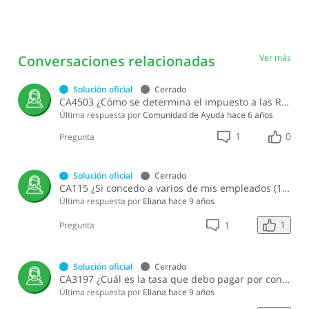
Conversaciones relacionadas
Ver más
Solución oficial
Cerrado
CA4503 ¿Cómo se determina el impuesto a las Retribuciones Complementarias?
Última respuesta por
Comunidad de Ayuda
hace 6 años
1
0
Pregunta
Solución oficial
Cerrado
CA115 ¿Si concedo a varios de mis empleados (10 o más) el mismo beneficio en especie puedo considerar el gasto como una retribución complementaria independientemente de la cantidad de empleados que lo reciban?
Última respuesta por
Eliana
hace 9 años
1
1
Pregunta
Solución oficial
Cerrado
CA3197 ¿Cuál es la tasa que debo pagar por concepto del Impuesto Sustitutivo Sobre Retribuciones Complementarias?
Última respuesta por
Eliana
hace 9 años