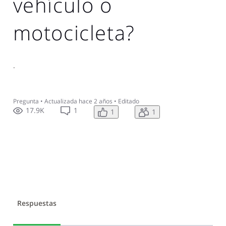
vehículo o
motocicleta?
.
Pregunta
•
Actualizada
hace 2 años
•
Editado
17.9K
1
1
1
Respuestas