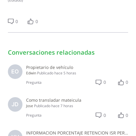
(
Editado
)
0
0
Conversaciones relacionadas
Propietario de vehículo
EO
Edwin
Publicado
hace 5 horas
0
0
Pregunta
Como transladar mateicula
JD
Jose
Publicado
hace 7 horas
0
0
Pregunta
INFORMACION PORCENTAJE RETENCION ISR PERSONAS NO PROFESIONALES, EMPRESA JURIDICA NO DEL SECTOR CONSTRUCCION JULIO 2026