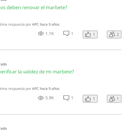
los deben renovar el marbete?
tima respuesta por
APC
hace 9 años
1.1K
1
1
2
rado
ificar la validez de mi marbete?
tima respuesta por
APC
hace 9 años
5.9K
1
1
1
rado