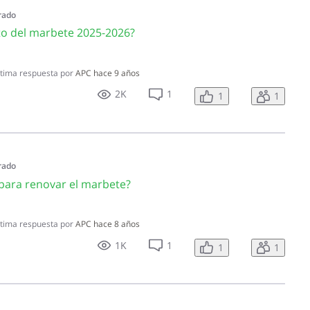
rado
to del marbete 2025-2026?
tima respuesta por
APC
hace 9 años
2K
1
1
1
rado
para renovar el marbete?
tima respuesta por
APC
hace 8 años
1K
1
1
1