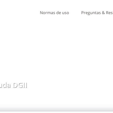
Normas de uso
Preguntas & Re
da DGII
, ideas y comentarios