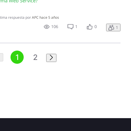
tema Web Service?
tima respuesta por
APC
hace 5 años
106
1
0
1
1
2