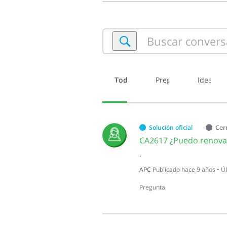
Buscar
conversaciones
dentro
de
Todo
Pregunta
Ideas
Marbete
Solución oficial
Cer
.
APC
Publicado
hace 9 años
•
Úl
Pregunta