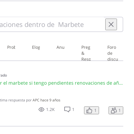
Problemas
Elogios
Anuncios
Preguntas
Foro
&
de
Respuestas
discusion
de
borrador
rado
de
CA2617 ¿Puedo renovar el marbete si tengo pendientes renovaciones de años anteriores?
normas
tima respuesta por
APC
hace 9 años
1.2K
1
1
1