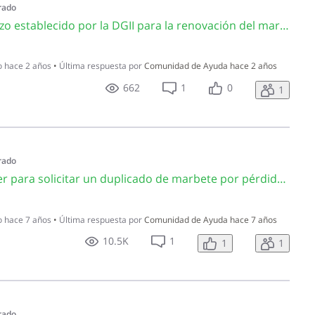
rado
CA4844 ¿Cuál fue el plazo establecido por la DGII para la renovación del marbete sin recargos?
o
hace 2 años
•
Última respuesta por
Comunidad de Ayuda
hace 2 años
662
1
0
1
rado
CA4178¿Qué debo hacer para solicitar un duplicado de marbete por pérdida o deterioro?
o
hace 7 años
•
Última respuesta por
Comunidad de Ayuda
hace 7 años
10.5K
1
1
1
rado