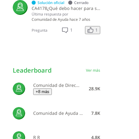
Solución oficial
Cerrado
CA4178¿Qué debo hacer para solicitar un duplicado de marbete por pérdida o deterioro?
Última respuesta por
Comunidad de Ayuda
hace 7 años
1
1
Pregunta
Leaderboard
Ver más
Comunidad de Dirección General de Impuestos Internos
28.9K
+8 más
Comunidad de Ayuda de Dirección General de Impuestos Internos
7.8K
R R
4.8K