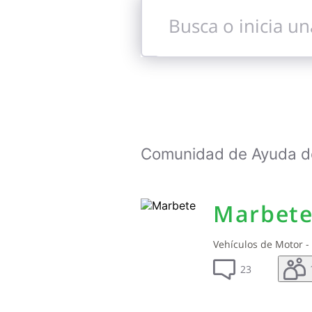
Busca
o
inicia
una
conversación
Comunidad de Ayuda de 
Marbet
Vehículos de Motor 
23