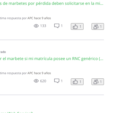
CA2776 ¿Los duplicados de marbetes por pérdida deben solicitarse en la misma provincia donde se realizó la denuncia de pérdida?
tima respuesta por
APC
hace 9 años
133
1
1
1
rado
CA3671 ¿Puedo renovar el marbete si mi matrícula posee un RNC genérico (130-00000-1)?
tima respuesta por
APC
hace 9 años
620
1
1
1