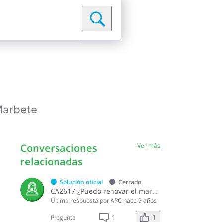
arbete
Conversaciones
Ver más
relacionadas
Solución oficial
Cerrado
CA2617 ¿Puedo renovar el marbete si tengo pendientes renovaciones de años anteriores?
Última respuesta por
APC
hace 9 años
1
1
Pregunta