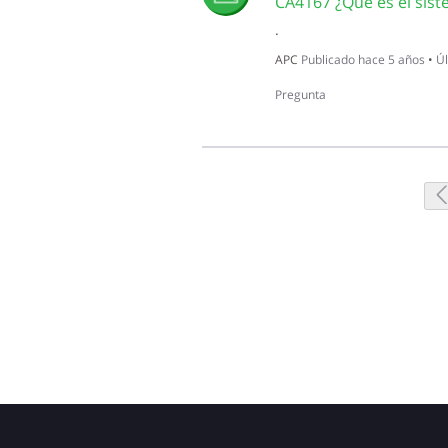
CA4167 ¿Qué es el sis
.
APC
Publicado
hace 5 años
•
Úl
Pregunta