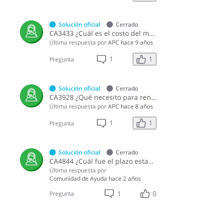
Solución oficial
Cerrado
CA3433 ¿Cuál es el costo del marbete 2025-2026?
Última respuesta por
APC
hace 9 años
1
1
Pregunta
Solución oficial
Cerrado
CA3928 ¿Qué necesito para renovar el marbete?
Última respuesta por
APC
hace 8 años
1
1
Pregunta
Solución oficial
Cerrado
CA4844 ¿Cuál fue el plazo establecido por la DGII para la renovación del marbete sin recargos?
Última respuesta por
Comunidad de Ayuda
hace 2 años
1
0
Pregunta