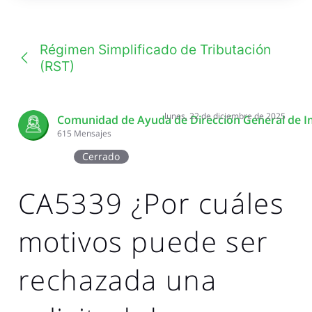
una
conversación
Régimen Simplificado de Tributación
(RST)
lunes, 22 de diciembre de 2025
Comunidad de Ayuda de Dirección General de I
615
Mensajes
Cerrado
CA5339 ¿Por cuáles
motivos puede ser
rechazada una