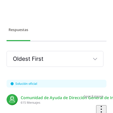
Respuestas
Oldest First
Selected
Oldest
First
Solución oficial
hace 8 meses
Comunidad de Ayuda de Dirección General de I
615
Mensajes