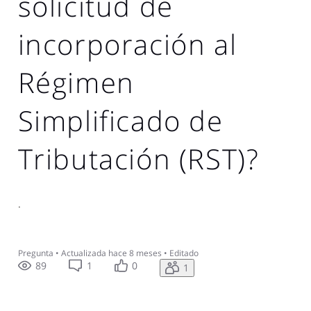
solicitud de
incorporación al
Régimen
Simplificado de
Tributación (RST)?
.
Pregunta
•
Actualizada
hace 8 meses
•
Editado
89
1
0
1