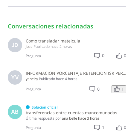
Conversaciones relacionadas
Como transladar mateicula
JD
Jose
Publicado
hace 2 horas
0
0
Pregunta
INFORMACION PORCENTAJE RETENCION ISR PERSONAS NO PROFESIONALES, EMPRESA JURIDICA NO DEL SECTOR CONSTRUCCION JULIO 2026
YV
yaheiry
Publicado
hace 4 horas
1
0
Pregunta
Solución oficial
AB
transferencias entre cuentas mancomunadas
Última respuesta por
ana belle
hace 3 horas
1
0
Pregunta