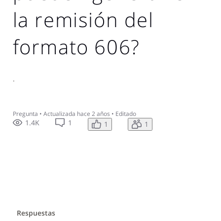
la remisión del
formato 606?
.
Pregunta
•
Actualizada
hace 2 años
•
Editado
1.4K
1
1
1
Respuestas