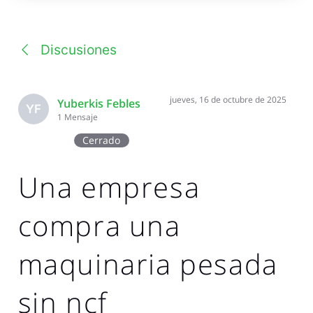
una
conversación
Discusiones
jueves, 16 de octubre de 2025
Yuberkis Febles
YF
1
Mensaje
Cerrado
Una empresa
compra una
maquinaria pesada
sin ncf