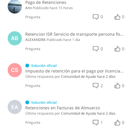
Pago de Retenciones
Ann
Publicado
hace 15 horas
0
0
Pregunta
Retencion ISR Servicio de transporte persona fisica
AB
ALEXANDRA
Publicado
hace 1 día
0
0
Pregunta
Solución oficial
CS
Impuesto de retención para el pago por licencia de software y soporte de software ?
Última respuesta por
Comunidad de Ayuda
hace 2 días
2
0
Pregunta
Solución oficial
EA
Retenciones en Facturas de Almuerzo
Última respuesta por
Comunidad de Ayuda
hace 2 días
1
0
Pregunta