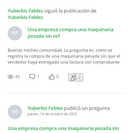
Todas
Yuberkis Febles
 siguió la publicación de 
las
Yuberkis Febles
actividades
Una empresa compra una maquinaria
YF
pesada sin ncf
Buenas noches comunidad, La pregunta es: como se
registra la compra de una maquinaria pesada sin que el
vendedor haya entregado una factura con comprobante
fiscal. En espera de su respuesta. Muchas gracias.
45
1
0
2
Yuberkis Febles
 publicó un pregunta
YF
jueves, 16 de octubre de 2025
Una empresa compra una maquinaria pesada sin