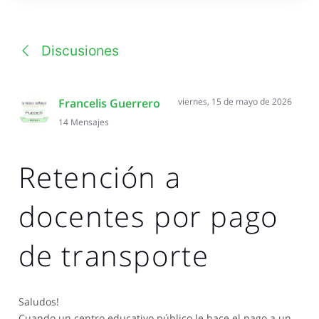
una
conversación
Discusiones
Francelis Guerrero
viernes, 15 de mayo de 2026
14
Mensajes
Retención a
docentes por pago
de transporte
Saludos!
Cuando un centro educativo público le hace el pago a un