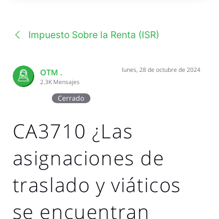
una
conversación
Impuesto Sobre la Renta (ISR)
lunes, 28 de octubre de 2024
OTM .
2.3K
Mensajes
Cerrado
CA3710 ¿Las
asignaciones de
traslado y viáticos
se encuentran