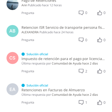
Pago de Retenciones
Ann
Publicado
hace 12 horas
0
0
Pregunta
Retencion ISR Servicio de transporte persona fisica
AB
ALEXANDRA
Publicado
hace 24 horas
0
0
Pregunta
Solución oficial
CS
Impuesto de retención para el pago por licencia de software y soporte de software ?
Última respuesta por
Comunidad de Ayuda
hace 2 días
2
0
Pregunta
Solución oficial
EA
Retenciones en Facturas de Almuerzo
Última respuesta por
Comunidad de Ayuda
hace 2 días
1
0
Pregunta