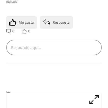
(
Editado
)
Me gusta
Respuesta
0
0