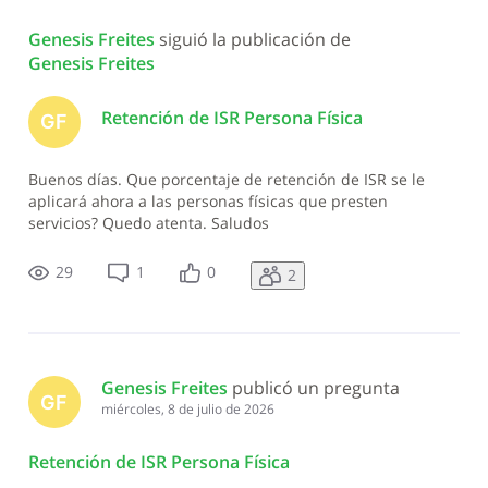
Todas
Genesis Freites
 siguió la publicación de 
las
Genesis Freites
actividades
Retención de ISR Persona Física
GF
Buenos días. Que porcentaje de retención de ISR se le
aplicará ahora a las personas físicas que presten
servicios? Quedo atenta. Saludos
29
1
0
2
Genesis Freites
 publicó un pregunta
GF
miércoles, 8 de julio de 2026
Retención de ISR Persona Física