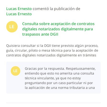
Todas
Lucas Ernesto
 comentó la publicación de 
las
Lucas Ernesto
actividades
Consulta sobre aceptación de contratos
LE
digitales notarizados digitalmente para
traspasos ante DGII
Quisiera consultar si la DGII tiene previsto algún proceso,
guía, circular, piloto o mesa técnica para la aceptación de
contratos digitales notarizados digitalmente en trámites
de traspaso de vehículos de motor, transferencia de
inmuebles o descargo de inmuebles. La consulta no se
Gracias por la respuesta. Respetuosamente,
refiere solamente
LE
entiendo que esto no amerita una consulta
técnica vinculante, ya que no estoy
preguntando por un caso particular ni por
la aplicación de una norma tributaria a una
situación específica. La pregunta es genera