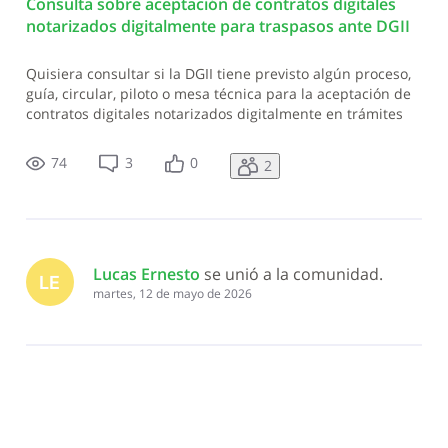
Consulta sobre aceptación de contratos digitales
notarizados digitalmente para traspasos ante DGII
Quisiera consultar si la DGII tiene previsto algún proceso,
guía, circular, piloto o mesa técnica para la aceptación de
contratos digitales notarizados digitalmente en trámites
de traspaso de vehículos de motor, transferencia de
inmuebles o descargo de inmuebles. La consulta no se
74
3
0
2
refiere solamente
Lucas Ernesto
 se unió a la comunidad.
LE
martes, 12 de mayo de 2026