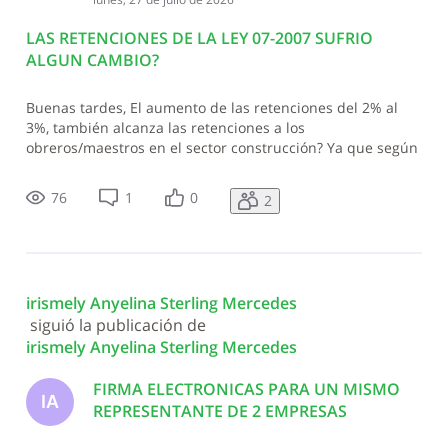
LAS RETENCIONES DE LA LEY 07-2007 SUFRIO
ALGUN CAMBIO?
Buenas tardes, El aumento de las retenciones del 2% al
3%, también alcanza las retenciones a los
obreros/maestros en el sector construcción? Ya que según
interpreto ese cambio solo debe afectar la renta neta
presunta, ya que las retenciones del 10% pasaron a ser
76
1
0
2
del 15%, por lo que los servicios que
irismely Anyelina Sterling Mercedes
 siguió la publicación de 
irismely Anyelina Sterling Mercedes
FIRMA ELECTRONICAS PARA UN MISMO
IA
REPRESENTANTE DE 2 EMPRESAS