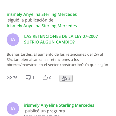
irismely Anyelina Sterling Mercedes
 siguió la publicación de 
irismely Anyelina Sterling Mercedes
LAS RETENCIONES DE LA LEY 07-2007
IA
SUFRIO ALGUN CAMBIO?
Buenas tardes, El aumento de las retenciones del 2% al
3%, también alcanza las retenciones a los
obreros/maestros en el sector construcción? Ya que según
interpreto ese cambio solo debe afectar la renta neta
presunta, ya que las retenciones del 10% pasaron a ser
76
1
0
2
del 15%, por lo que los servicios que
irismely Anyelina Sterling Mercedes
IA
 publicó un pregunta
lunes, 27 de julio de 2026