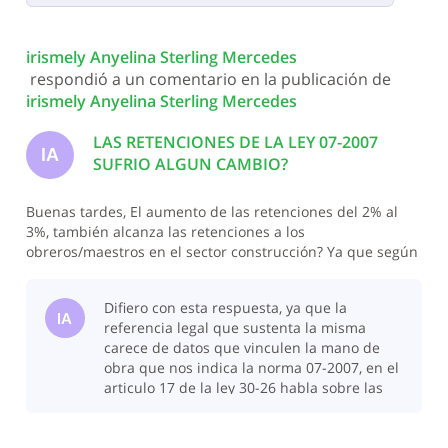
Selected
Todas
irismely Anyelina Sterling Mercedes
las
 respondió a un comentario en la publicación de 
actividades
irismely Anyelina Sterling Mercedes
LAS RETENCIONES DE LA LEY 07-2007
IA
SUFRIO ALGUN CAMBIO?
Buenas tardes, El aumento de las retenciones del 2% al
3%, también alcanza las retenciones a los
obreros/maestros en el sector construcción? Ya que según
interpreto ese cambio solo debe afectar la renta neta
presunta, ya que las retenciones del 10% pasaron a ser
Difiero con esta respuesta, ya que la
del 15%, por lo que los servicios que
IA
referencia legal que sustenta la misma
carece de datos que vinculen la mano de
obra que nos indica la norma 07-2007, en el
articulo 17 de la ley 30-26 habla sobre las
retenciones con pago a cuenta que se
encontra