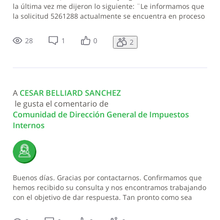
la última vez me dijeron lo siguiente: ¨Le informamos que
la solicitud 5261288 actualmente se encuentra en proceso
de notificación. La misma será respondida a través de la
comunicación 5335545, por lo que le invitamos a continuar
28
1
0
2
dando seguim
A 
CESAR BELLIARD SANCHEZ
 le gusta el comentario de 
Comunidad de Dirección General de Impuestos 
Internos
Buenos días. Gracias por contactarnos. Confirmamos que
hemos recibido su consulta y nos encontramos trabajando
con el objetivo de dar respuesta. Tan pronto como sea
posible estaremos respondiendo su consulta por esta vía.
Su ex