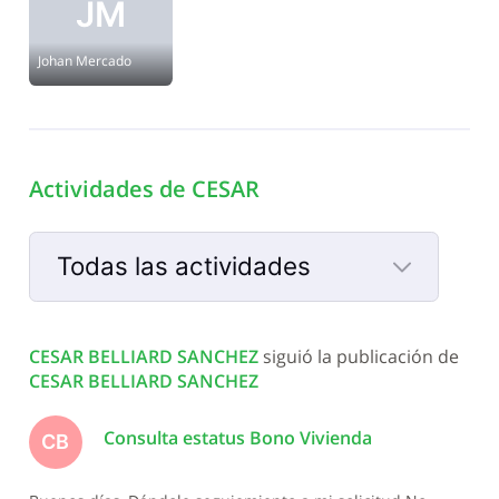
JM
Johan Mercado
Actividades de CESAR
Todas las actividades
Selected
Todas
CESAR BELLIARD SANCHEZ
 siguió la publicación de 
las
CESAR BELLIARD SANCHEZ
actividades
Consulta estatus Bono Vivienda
CB