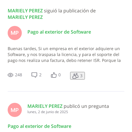
Todas
MARIELY PEREZ
 siguió la publicación de 
las
MARIELY PEREZ
actividades
Pago al exterior de Software
MP
Buenas tardes, Si un empresa en el exterior adquiere un
Software, y nos traspasa la licencia, y para el soporte del
pago nos realiza una factura, debo retener ISR. Porque la
norma habla de que los Software al Exterior no se le
retiene ISR, pero en este caso no se adquirió directo. Nota:
248
2
0
3
la empresa q
MARIELY PEREZ
 publicó un pregunta
MP
lunes, 2 de junio de 2025
Pago al exterior de Software