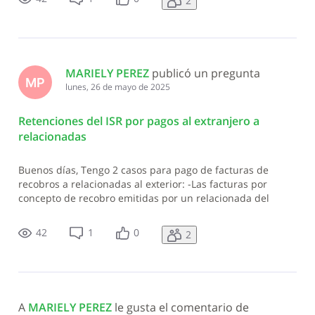
2
concepto de recobro emiti
MARIELY PEREZ
 publicó un pregunta
MP
lunes, 26 de mayo de 2025
Retenciones del ISR por pagos al extranjero a
relacionadas
Buenos días, Tengo 2 casos para pago de facturas de
recobros a relacionadas al exterior: -Las facturas por
concepto de recobro emitidas por un relacionada del
extranjero de un sistema contable, aplica retención ISR, y
en caso de ser así cual seria la tasa. -Las facturas por
42
1
0
2
concepto de recobro emiti
A 
MARIELY PEREZ
 le gusta el comentario de 