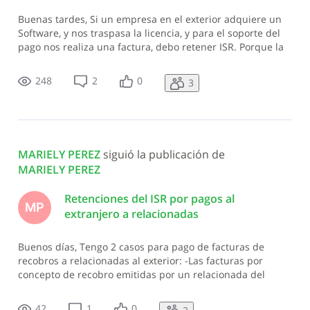
Buenas tardes, Si un empresa en el exterior adquiere un
Software, y nos traspasa la licencia, y para el soporte del
pago nos realiza una factura, debo retener ISR. Porque la
norma habla de que los Software al Exterior no se le
retiene ISR, pero en este caso no se adquirió directo. Nota:
248
2
0
3
la empresa q
MARIELY PEREZ
 siguió la publicación de 
MARIELY PEREZ
Retenciones del ISR por pagos al
MP
extranjero a relacionadas
Buenos días, Tengo 2 casos para pago de facturas de
recobros a relacionadas al exterior: -Las facturas por
concepto de recobro emitidas por un relacionada del
extranjero de un sistema contable, aplica retención ISR, y
en caso de ser así cual seria la tasa. -Las facturas por
42
1
0