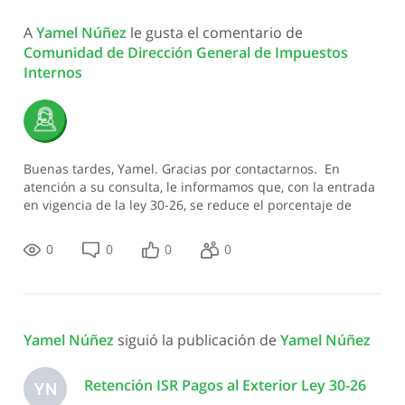
Todas
A 
Yamel Núñez
 le gusta el comentario de 
las
Comunidad de Dirección General de Impuestos 
actividades
Internos
Buenas tardes, Yamel. Gracias por contactarnos. En
atención a su consulta, le informamos que, con la entrada
en vigencia de la ley 30-26, se reduce el porcentaje de
retención (de 27% a 15%) específicamente a los servicios
0
0
0
0
Yamel Núñez
 siguió la publicación de 
Yamel Núñez
Retención ISR Pagos al Exterior Ley 30-26
YN