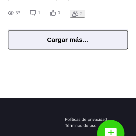
el gasto a la DGII? En este caso no aplicaría considerarlo
como una remesa.
33
1
0
2
Cargar más…
Políticas de privacidad
Términos de uso