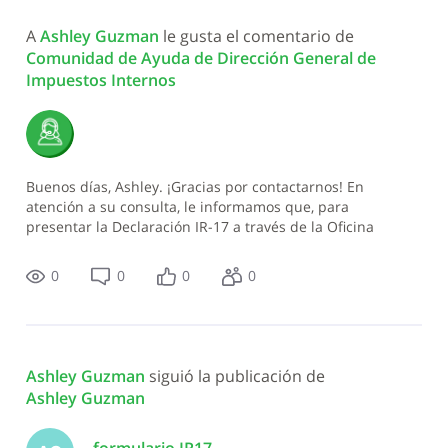
Todas
A 
Ashley Guzman
 le gusta el comentario de 
las
Comunidad de Ayuda de Dirección General de 
actividades
Impuestos Internos
Buenos días, Ashley. ¡Gracias por contactarnos! En
atención a su consulta, le informamos que, para
presentar la Declaración IR-17 a través de la Oficina
Virtual, debe seguir estos pasos: Ingrese con s
0
0
0
0
Ashley Guzman
 siguió la publicación de 
Ashley Guzman