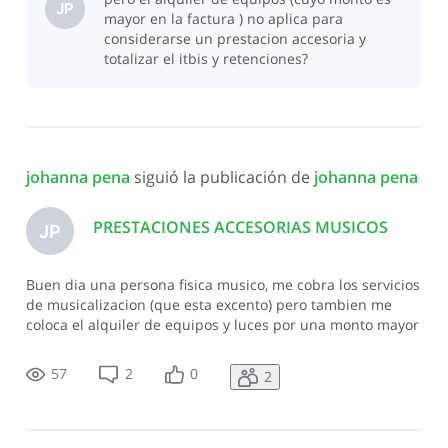
JP
mayor en la factura ) no aplica para
considerarse un prestacion accesoria y
totalizar el itbis y retenciones?
johanna pena
 siguió la publicación de 
johanna pena
PRESTACIONES ACCESORIAS MUSICOS
JP
Buen dia una persona fisica musico, me cobra los servicios
de musicalizacion (que esta excento) pero tambien me
coloca el alquiler de equipos y luces por una monto mayor
al servicio de musicalizacion, le debo colocar ITBIS al
monto total de la factura? o solo al alquier?
57
2
0
2