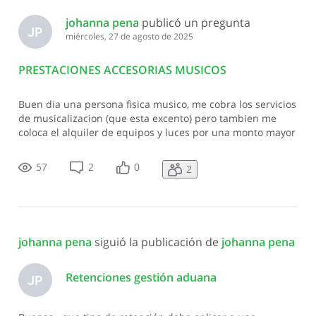
johanna pena
 publicó un pregunta
JP
miércoles, 27 de agosto de 2025
PRESTACIONES ACCESORIAS MUSICOS
Buen dia una persona fisica musico, me cobra los servicios
de musicalizacion (que esta excento) pero tambien me
coloca el alquiler de equipos y luces por una monto mayor
al servicio de musicalizacion, le debo colocar ITBIS al
monto total de la factura? o solo al alquier?
57
2
0
2
johanna pena
 siguió la publicación de 
johanna pena
Retenciones gestión aduana
JP