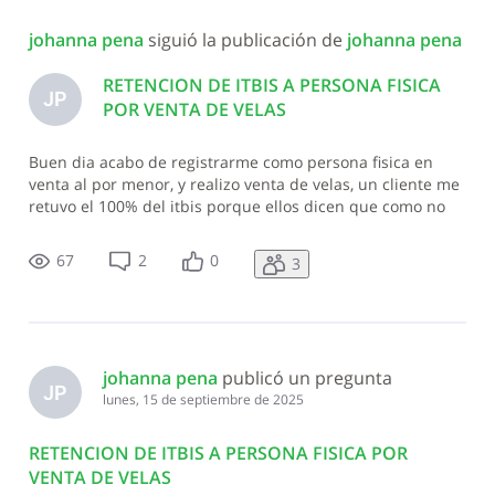
Todas
johanna pena
 siguió la publicación de 
johanna pena
las
actividades
RETENCION DE ITBIS A PERSONA FISICA
JP
POR VENTA DE VELAS
Buen dia acabo de registrarme como persona fisica en
venta al por menor, y realizo venta de velas, un cliente me
retuvo el 100% del itbis porque ellos dicen que como no
he presentado mi declaracion de itbis deben retenermer
pero yo hago ventas y no servicios. es correcto?
67
2
0
3
johanna pena
 publicó un pregunta
JP
lunes, 15 de septiembre de 2025
RETENCION DE ITBIS A PERSONA FISICA POR
VENTA DE VELAS