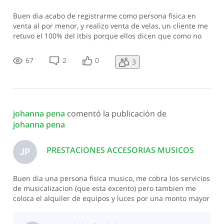
Buen dia acabo de registrarme como persona fisica en
venta al por menor, y realizo venta de velas, un cliente me
retuvo el 100% del itbis porque ellos dicen que como no
he presentado mi declaracion de itbis deben retenermer
pero yo hago ventas y no servicios. es correcto?
67
2
0
3
johanna pena
 comentó la publicación de 
johanna pena
PRESTACIONES ACCESORIAS MUSICOS
JP
Buen dia una persona fisica musico, me cobra los servicios
de musicalizacion (que esta excento) pero tambien me
coloca el alquiler de equipos y luces por una monto mayor
al servicio de musicalizacion, le debo colocar ITBIS al
monto total de la factura? o solo al alquier?