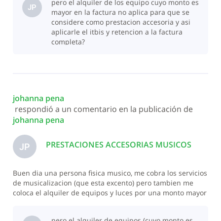
pero el alquiler de los equipo cuyo monto es
JP
mayor en la factura no aplica para que se
considere como prestacion accesoria y asi
aplicarle el itbis y retencion a la factura
completa?
johanna pena
 respondió a un comentario en la publicación de 
johanna pena
PRESTACIONES ACCESORIAS MUSICOS
JP
Buen dia una persona fisica musico, me cobra los servicios
de musicalizacion (que esta excento) pero tambien me
coloca el alquiler de equipos y luces por una monto mayor
al servicio de musicalizacion, le debo colocar ITBIS al
monto total de la factura? o solo al alquier?
pero el alquiler de equipos (cuyo monto es