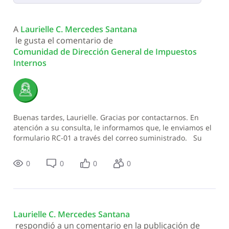
Selected
Todas
A 
Laurielle C. Mercedes Santana
las
 le gusta el comentario de 
actividades
Comunidad de Dirección General de Impuestos 
Internos
Buenas tardes, Laurielle. Gracias por contactarnos. En
atención a su consulta, le informamos que, le enviamos el
formulario RC-01 a través del correo suministrado. Su
experiencia en el servicio es importante para nosotros.
Agradecemos
0
0
0
0
Laurielle C. Mercedes Santana
 respondió a un comentario en la publicación de 