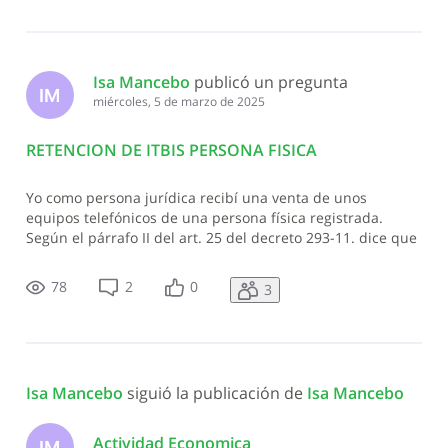
Isa Mancebo
 publicó un pregunta
IM
miércoles, 5 de marzo de 2025
RETENCION DE ITBIS PERSONA FISICA
Yo como persona jurídica recibí una venta de unos
equipos telefónicos de una persona física registrada.
Según el párrafo II del art. 25 del decreto 293-11. dice que
cuando recibo una transferencia de un bien de una
persona física yo le debo retener el itbis. Según ese
78
2
0
3
párrafo estoy en lo correcto, l
Isa Mancebo
 siguió la publicación de 
Isa Mancebo
Actividad Economica
IM