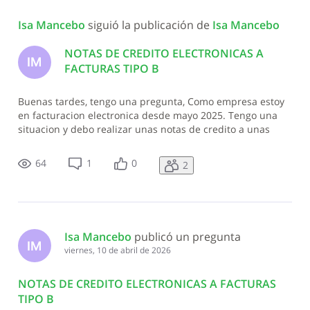
Todas
Isa Mancebo
 siguió la publicación de 
Isa Mancebo
las
actividades
NOTAS DE CREDITO ELECTRONICAS A
IM
FACTURAS TIPO B
Buenas tardes, tengo una pregunta, Como empresa estoy
en facturacion electronica desde mayo 2025. Tengo una
situacion y debo realizar unas notas de credito a unas
facturas tipo B- pero el sistema no me lo permite ya que
dice que las notras de credito tipo E no pueden afectar
64
1
0
2
facturas tipo B, quiero
Isa Mancebo
 publicó un pregunta
IM
viernes, 10 de abril de 2026
NOTAS DE CREDITO ELECTRONICAS A FACTURAS
TIPO B