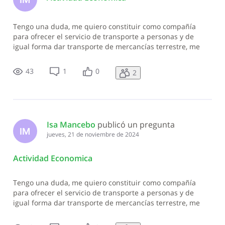
Tengo una duda, me quiero constituir como compañía
para ofrecer el servicio de transporte a personas y de
igual forma dar transporte de mercancías terrestre, me
gustaría saber si la misma esta exenta de itbis y de igual
forma necesito saber que actividad económica la
43
1
0
2
representa si deben ser dos acti
Isa Mancebo
 publicó un pregunta
IM
jueves, 21 de noviembre de 2024
Actividad Economica
Tengo una duda, me quiero constituir como compañía
para ofrecer el servicio de transporte a personas y de
igual forma dar transporte de mercancías terrestre, me
gustaría saber si la misma esta exenta de itbis y de igual
forma necesito saber que actividad económica la