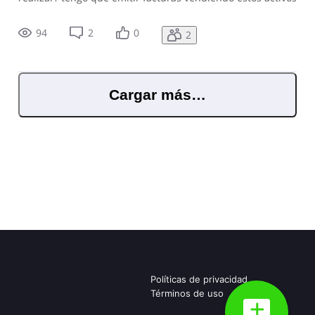
o tengo que pagar algún tipo de impuesto sobre la venta
de este activo o alguna donación?
94
2
0
2
Cargar más…
Políticas de privacidad
Términos de uso