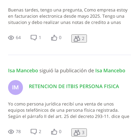
Buenas tardes, tengo una pregunta, Como empresa estoy
en facturacion electronica desde mayo 2025. Tengo una
situacion y debo realizar unas notas de credito a unas
facturas tipo B- pero el sistema no me lo permite ya que
dice que las notras de credito tipo E no pueden afectar
64
1
0
2
facturas tipo B, quiero
Isa Mancebo
 siguió la publicación de 
Isa Mancebo
RETENCION DE ITBIS PERSONA FISICA
IM
Yo como persona jurídica recibí una venta de unos
equipos telefónicos de una persona física registrada.
Según el párrafo II del art. 25 del decreto 293-11. dice que
cuando recibo una transferencia de un bien de una
persona física yo le debo retener el itbis. Según ese
78
2
0
3
párrafo estoy en lo correcto, l