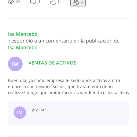
43
1
0
2
representa si deben ser dos acti
Isa Mancebo
 respondió a un comentario en la publicación de 
Isa Mancebo
VENTAS DE ACTIVOS
IM
Buen día, yo como empresa le sedo unos activos a otra
empresa con mismos socios, que tratamiento debo
realizar? tengo que emitir facturas vendiendo estos activos
o tengo que pagar algún tipo de impuesto sobre la venta
de este activo o alguna donación?
gracias
IM