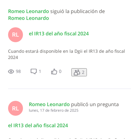
Todas
Romeo Leonardo
 siguió la publicación de 
las
Romeo Leonardo
actividades
el IR13 del año fiscal 2024
RL
Cuando estará disponible en la Dgii el IR13 de año fiscal
2024
98
1
0
2
Romeo Leonardo
 publicó un pregunta
RL
lunes, 17 de febrero de 2025
el IR13 del año fiscal 2024