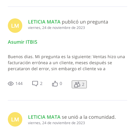
LETICIA MATA
 publicó un pregunta
LM
viernes, 24 de noviembre de 2023
Asumir ITBIS
Buenos dias. Mi pregunta es la siguiente: Ventas hizo una
facturación errónea a un cliente, meses después se
percataron del error, sin embargo el cliente va a
prescindir de los servicios facturados por un monto de 2
millones (de los cuales pagaron 900 mil y consumieron
144
2
0
2
300) en la factura total, teng
LETICIA MATA
 se unió a la comunidad.
LM
viernes, 24 de noviembre de 2023