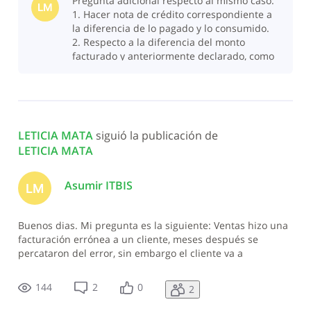
Pregunta adicional respecto al mismo caso:
300) en la factura total, teng
LM
1. Hacer nota de crédito correspondiente a
la diferencia de lo pagado y lo consumido.
2. Respecto a la diferencia del monto
facturado y anteriormente declarado, como
procedo ante DGII? Tomando en cu
LETICIA MATA
 siguió la publicación de 
LETICIA MATA
Asumir ITBIS
LM
Buenos dias. Mi pregunta es la siguiente: Ventas hizo una
facturación errónea a un cliente, meses después se
percataron del error, sin embargo el cliente va a
prescindir de los servicios facturados por un monto de 2
millones (de los cuales pagaron 900 mil y consumieron
144
2
0
2
300) en la factura total, teng