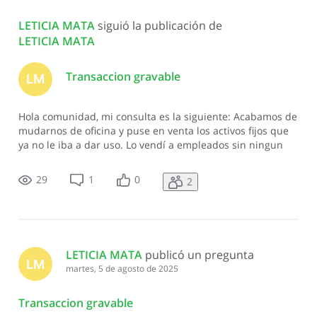
Todas
LETICIA MATA
 siguió la publicación de 
las
LETICIA MATA
actividades
Transaccion gravable
LM
Hola comunidad, mi consulta es la siguiente: Acabamos de
mudarnos de oficina y puse en venta los activos fijos que
ya no le iba a dar uso. Lo vendí a empleados sin ningun
tipo de ganancia. Eran activos ya depraciados totalmente,
con valor 0 en libro. Por lo que esa venta a mi entender,
29
1
0
2
solo paga el
LETICIA MATA
 publicó un pregunta
LM
martes, 5 de agosto de 2025
Transaccion gravable