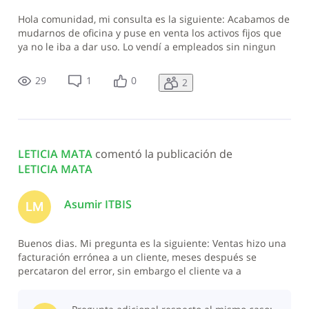
Hola comunidad, mi consulta es la siguiente: Acabamos de
mudarnos de oficina y puse en venta los activos fijos que
ya no le iba a dar uso. Lo vendí a empleados sin ningun
tipo de ganancia. Eran activos ya depraciados totalmente,
con valor 0 en libro. Por lo que esa venta a mi entender,
29
1
0
2
solo paga el
LETICIA MATA
 comentó la publicación de 
LETICIA MATA
Asumir ITBIS
LM
Buenos dias. Mi pregunta es la siguiente: Ventas hizo una
facturación errónea a un cliente, meses después se
percataron del error, sin embargo el cliente va a
prescindir de los servicios facturados por un monto de 2
millones (de los cuales pagaron 900 mil y consumieron