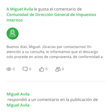
Todas
A 
Miguel Avila
 le gusta el comentario de 
las
Comunidad de Dirección General de Impuestos 
actividades
Internos
Buenos días, Miguel. ¡Gracias por contactarnos! En
atención a su consulta, le informamos que el descargo
solo procede en actos de compraventa, de conformidad a
lo estipulado en la Norma 08-14, Art. 3, 6 y 7
respectivamente. En ese sentido, s
0
0
0
0
Miguel Avila
 respondió a un comentario en la publicación de 
Miguel Avila