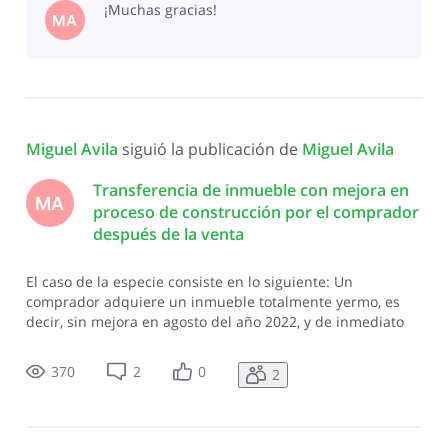
¡Muchas gracias!
DGII sin construcción valía
MA
Miguel Avila
 siguió la publicación de 
Miguel Avila
Transferencia de inmueble con mejora en
MA
proceso de construcción por el comprador
después de la venta
El caso de la especie consiste en lo siguiente: Un
comprador adquiere un inmueble totalmente yermo, es
decir, sin mejora en agosto del año 2022, y de inmediato
empieza a construir. En *enero* del año 2023 solicita la
transferencia inmobiliaria de ese inmueble (que para la
370
2
0
2
DGII sin construcción valía