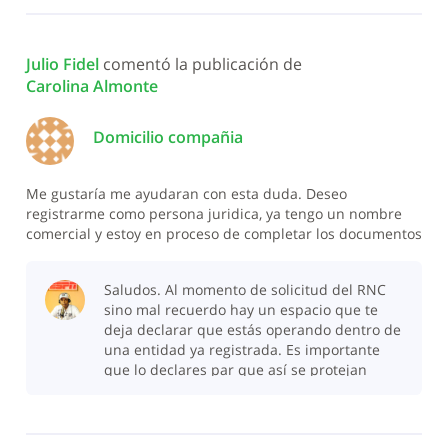
Julio Fidel
 comentó la publicación de 
Carolina Almonte
Domicilio compañia
Me gustaría me ayudaran con esta duda. Deseo
registrarme como persona juridica, ya tengo un nombre
comercial y estoy en proceso de completar los documentos
para constituir mi empresa, S.R.L pero actualmente no
tengo local, practicamente aun no lo he encontrado y un
Saludos. Al momento de solicitud del RNC
amigo me ofreció un espacio en su
sino mal recuerdo hay un espacio que te
deja declarar que estás operando dentro de
una entidad ya registrada. Es importante
que lo declares par que así se protejan
ambas partes ante cualquier conflicto legal