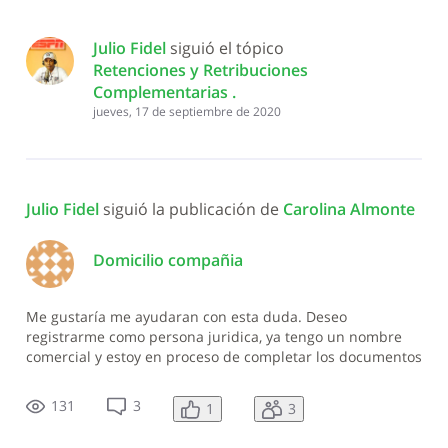
Julio Fidel
 siguió el tópico 
Retenciones y Retribuciones 
Complementarias 
.
jueves, 17 de septiembre de 2020
Julio Fidel
 siguió la publicación de 
Carolina Almonte
Domicilio compañia
Me gustaría me ayudaran con esta duda. Deseo
registrarme como persona juridica, ya tengo un nombre
comercial y estoy en proceso de completar los documentos
para constituir mi empresa, S.R.L pero actualmente no
tengo local, practicamente aun no lo he encontrado y un
131
3
1
3
amigo me ofreció un espacio en su