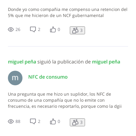
Donde yo como compañia me compenso una retencion del
5% que me hicieron de un NCF gubernamental
26
2
0
3
miguel peña
 siguió la publicación de 
miguel peña
NFC de consumo
Una pregunta que me hizo un suplidor, los NFC de
consumo de una compañía que no lo emite con
frecuencia, es necesario reportarlo, porque como la dgii
sabe si lo reportaron o no, si la otra persona no lo reporta?
88
2
0
3