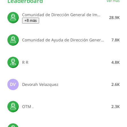
Leaderboard
Ver más
Comunidad de Dirección General de Impuestos Internos
28.9K
+8 más
Comunidad de Ayuda de Dirección General de Impuestos Internos
7.8K
R R
4.8K
Devorah Velazquez
2.6K
DV
OTM .
2.3K