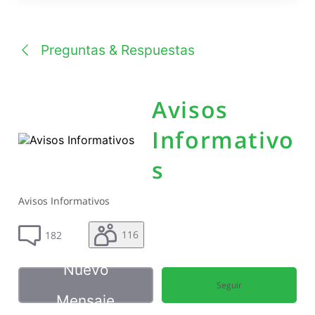
una
conversación
Preguntas & Respuestas
Avisos
Informativo
s
Avisos Informativos
116
182
Nuevo
Seguir
Mensaje