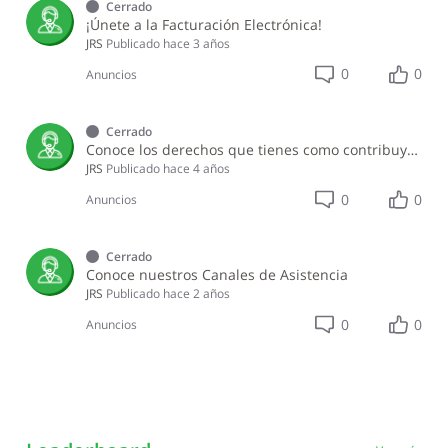
Cerrado
¡Únete a la Facturación Electrónica!
JRS
Publicado
hace 3 años
0
0
Anuncios
Cerrado
Conoce los derechos que tienes como contribuyente o ciudadano al acceder a la información pública de la DGII
JRS
Publicado
hace 4 años
0
0
Anuncios
Cerrado
Conoce nuestros Canales de Asistencia
JRS
Publicado
hace 2 años
0
0
Anuncios