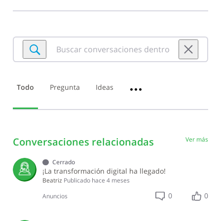
Buscar
conversaciones
dentro
de
Todo
Pregunta
Ideas
•••
Avisos
Informativos
Conversaciones relacionadas
Ver más
Cerrado
¡La transformación digital ha llegado!
Beatriz
Publicado
hace 4 meses
0
0
Anuncios