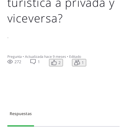
turística a privada y
viceversa?
.
Pregunta
•
Actualizada
hace 9 meses
•
Editado
272
1
2
1
Respuestas