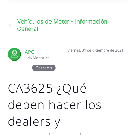
una
conversación
Vehículos de Motor - Información
General
viernes, 31 de diciembre de 2021
APC .
1.4K
Mensajes
Cerrado
CA3625 ¿Qué
deben hacer los
dealers y