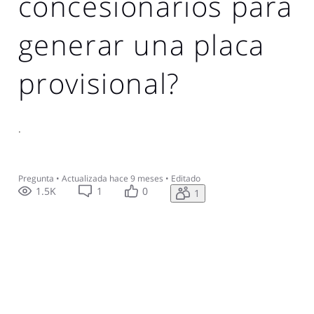
concesionarios para
generar una placa
provisional?
.
Pregunta
•
Actualizada
hace 9 meses
•
Editado
1.5K
1
0
1