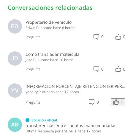
Conversaciones relacionadas
Propietario de vehículo
EO
Edwin
Publicado
hace 8 horas
0
0
Pregunta
Como transladar mateicula
JD
Jose
Publicado
hace 10 horas
0
0
Pregunta
INFORMACION PORCENTAJE RETENCION ISR PERSONAS NO PROFESIONALES, EMPRESA JURIDICA NO DEL SECTOR CONSTRUCCION JULIO 2026
YV
yaheiry
Publicado
hace 12 horas
1
0
Pregunta
Solución oficial
AB
transferencias entre cuentas mancomunadas
Última respuesta por
ana belle
hace 12 horas