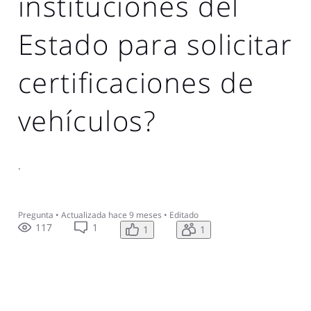
instituciones del
Estado para solicitar
certificaciones de
vehículos?
.
Pregunta
•
Actualizada
hace 9 meses
•
Editado
117
1
1
1