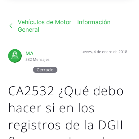
una
conversación
Vehículos de Motor - Información
General
jueves, 4 de enero de 2018
MA
532
Mensajes
Cerrado
CA2532 ¿Qué debo
hacer si en los
registros de la DGII