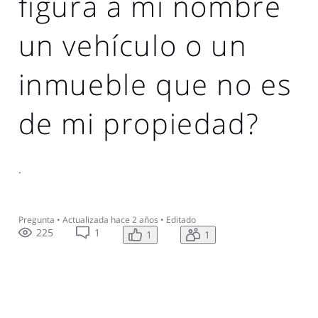
figura a mi nombre
un vehículo o un
inmueble que no es
de mi propiedad?
.
Pregunta
•
Actualizada
hace 2 años
•
Editado
225
1
1
1