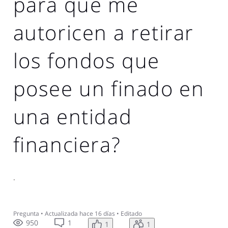
para que me
autoricen a retirar
los fondos que
posee un finado en
una entidad
financiera?
.
Pregunta
•
Actualizada
hace 16 días
•
Editado
950
1
1
1