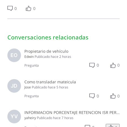
0
0
Conversaciones relacionadas
Propietario de vehículo
EO
Edwin
Publicado
hace 2 horas
0
0
Pregunta
Como transladar mateicula
JD
Jose
Publicado
hace 5 horas
0
0
Pregunta
INFORMACION PORCENTAJE RETENCION ISR PERSONAS NO PROFESIONALES, EMPRESA JURIDICA NO DEL SECTOR CONSTRUCCION JULIO 2026
YV
yaheiry
Publicado
hace 7 horas