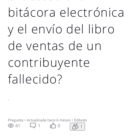
bitácora electrónica
y el envío del libro
de ventas de un
contribuyente
fallecido?
.
Pregunta
•
Actualizada
hace 6 meses
•
Editado
61
1
0
1