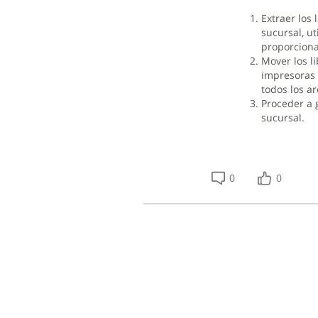
Extraer los 
sucursal, u
proporcion
Mover los l
impresoras 
todos los ar
Proceder a 
sucursal.
0
0