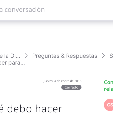
la Di...
Preguntas & Respuestas
S
r para...
jueves, 4 de enero de 2018
Con
Cerrado
rel
é debo hacer
C