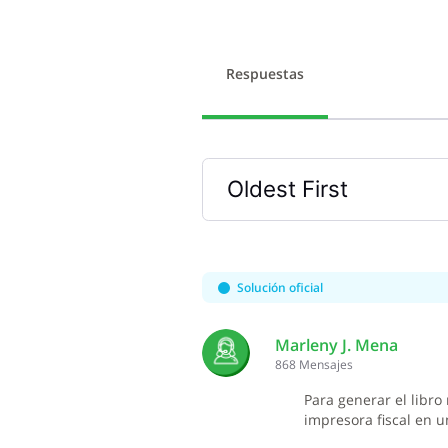
Respuestas
Oldest First
Selected
Oldest
First
Solución oficial
Marleny J. Mena
868
Mensajes
Para generar el libr
impresora fiscal en u