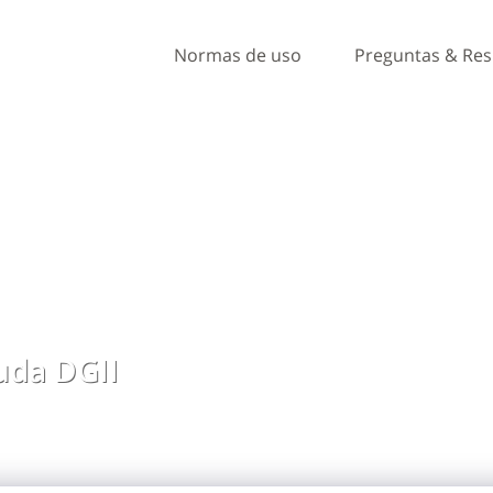
Normas de uso
Preguntas & Re
da DGII
, ideas y comentarios