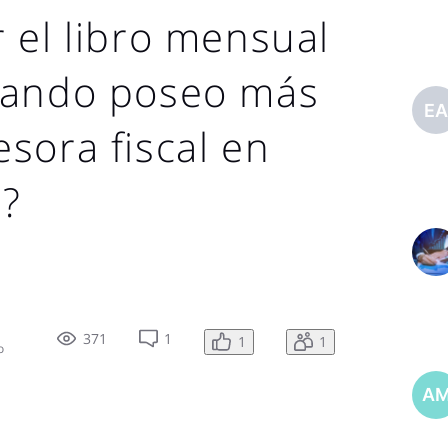
 el libro mensual
uando poseo más
E
sora fiscal en
l?
371
1
1
1
o
A