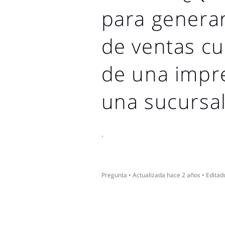
para generar
de ventas c
de una impre
una sucursa
.
Pregunta
•
Actualizada
hace 2 años
•
Editad