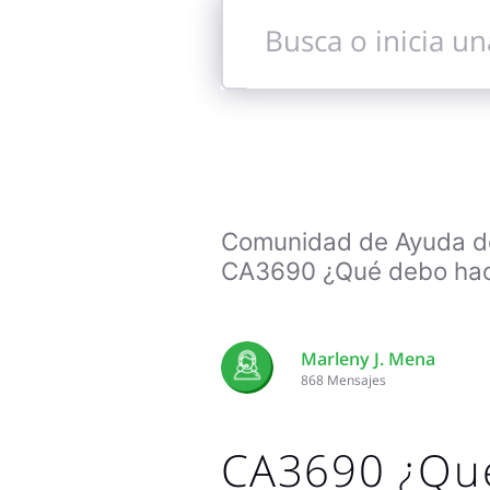
Busca
o
inicia
una
conversación
Comunidad de Ayuda de 
CA3690 ¿Qué debo hace
Marleny J. Mena
868
Mensajes
CA3690 ¿Qu