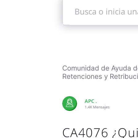
Busca
o
inicia
una
conversación
Comunidad de Ayuda de 
Retenciones y Retribuci
APC .
1.4K
Mensajes
CA4076 ¿Qu