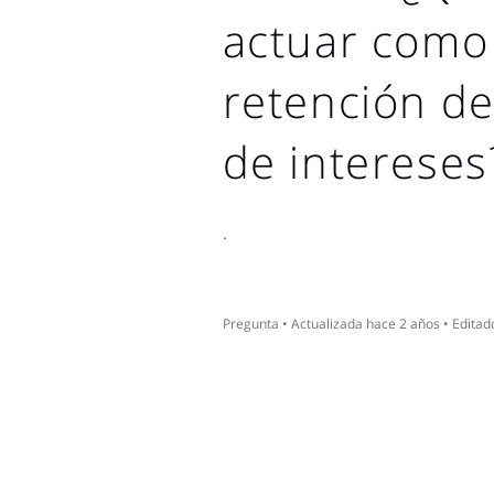
actuar como
retención de
de intereses
.
Pregunta
•
Actualizada
hace 2 años
•
Editad