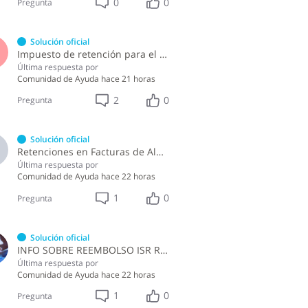
0
0
Pregunta
Solución oficial
S
Impuesto de retención para el pago por licencia de software y soporte de software ?
Última respuesta por
Comunidad de Ayuda
hace 21 horas
2
0
Pregunta
Solución oficial
A
Retenciones en Facturas de Almuerzo
Última respuesta por
Comunidad de Ayuda
hace 22 horas
1
0
Pregunta
Solución oficial
INFO SOBRE REEMBOLSO ISR RETENCIONES ASALARIADOS
Última respuesta por
Comunidad de Ayuda
hace 22 horas
1
0
Pregunta