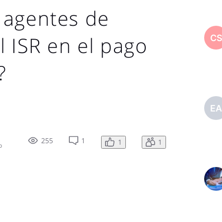
 agentes de
l ISR en el pago
C
?
E
255
1
1
1
o