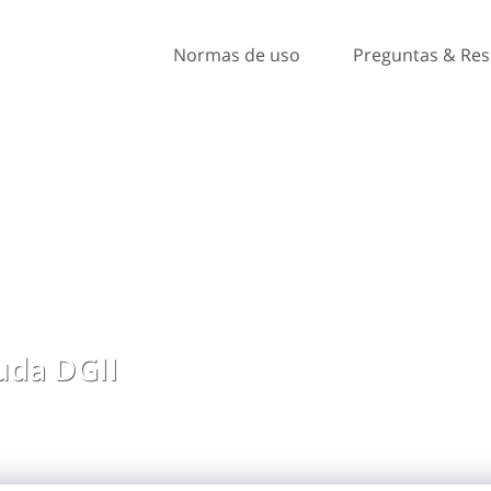
Normas de uso
Preguntas & Re
da DGII
, ideas y comentarios