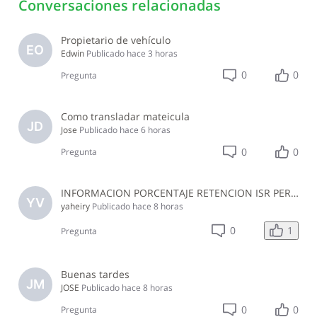
Conversaciones relacionadas
Propietario de vehículo
EO
Edwin
Publicado
hace 3 horas
0
0
Pregunta
Como transladar mateicula
JD
Jose
Publicado
hace 6 horas
0
0
Pregunta
INFORMACION PORCENTAJE RETENCION ISR PERSONAS NO PROFESIONALES, EMPRESA JURIDICA NO DEL SECTOR CONSTRUCCION JULIO 2026
YV
yaheiry
Publicado
hace 8 horas
1
0
Pregunta
Buenas tardes
JM
JOSE
Publicado
hace 8 horas
0
0
Pregunta