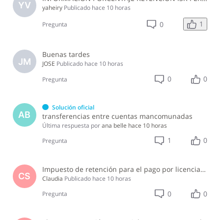
YV
yaheiry
Publicado
hace 10 horas
1
0
Pregunta
Buenas tardes
JM
JOSE
Publicado
hace 10 horas
0
0
Pregunta
Solución oficial
AB
transferencias entre cuentas mancomunadas
Última respuesta por
ana belle
hace 10 horas
1
0
Pregunta
Impuesto de retención para el pago por licencia de software y soporte de software ?
CS
Claudia
Publicado
hace 10 horas
0
0
Pregunta