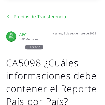
una
conversación
Precios de Transferencia
viernes, 5 de septiembre de 2025
APC .
1.4K
Mensajes
Cerrado
CA5098 ¿Cuáles
informaciones debe
contener el Reporte
País por País?