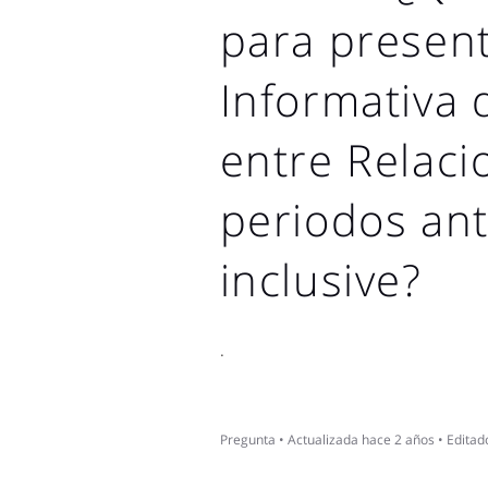
para present
Informativa
entre Relaci
periodos ant
inclusive?
.
Pregunta
•
Actualizada
hace 2 años
•
Editad