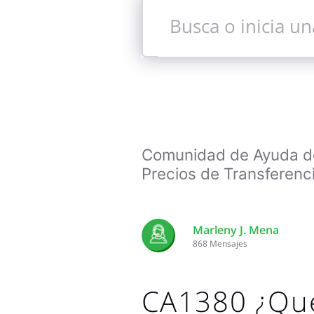
Busca
o
inicia
una
conversación
Comunidad de Ayuda de 
Precios de Transferenc
Marleny J. Mena
868
Mensajes
CA1380 ¿Qu