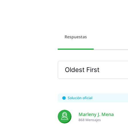
Respuestas
Oldest First
Selected
Oldest
First
Solución oficial
Marleny J. Mena
868
Mensajes