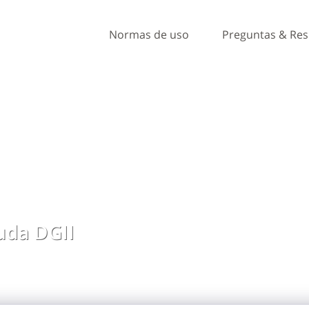
Normas de uso
Preguntas & Re
da DGII
, ideas y comentarios