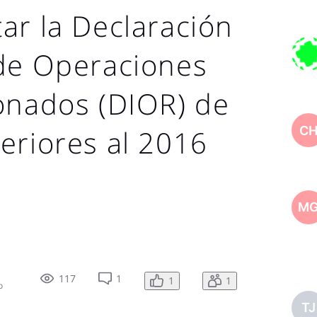
ar la Declaración
 de Operaciones
onados (DIOR) de
C
eriores al 2016
M
117
1
1
1
o
TJ