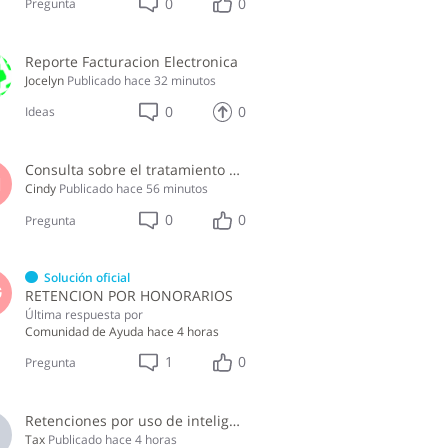
0
0
Pregunta
Reporte Facturacion Electronica
Jocelyn
Publicado
hace 32 minutos
0
0
Ideas
Consulta sobre el tratamiento fiscal del reembolso de alojamiento de Airbnb
H
Cindy
Publicado
hace 56 minutos
0
0
Pregunta
Solución oficial
G
RETENCION POR HONORARIOS
Última respuesta por
Comunidad de Ayuda
hace 4 horas
1
0
Pregunta
Retenciones por uso de inteligencia artificial
Tax
Publicado
hace 4 horas